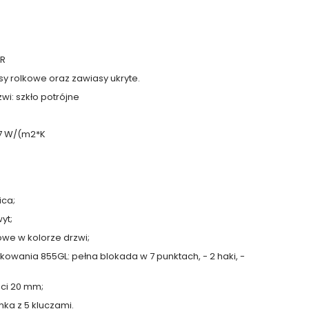
HR
y rolkowe oraz zawiasy ukryte.
wi: szkło potrójne
.7 W/(m2*K
ica;
yt;
we w kolorze drzwi;
owania 855GL: pełna blokada w 7 punktach, - 2 haki, -
ci 20 mm;
a z 5 kluczami.