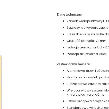
Dane techniczne:
Zamek wielopunktowy FU
Zawiasy: do wyboru zawias
Przeszklenie w skrzydle drz
Grubość skrzydła: 72 mm
Izolacja termiczna: Ud = 0
Izolacja akustyczna: 30dB
Zestaw drzwi zawiera:
Aluminiowe drzwi i ościeżn
klamka do drzwi lub pochw
3-częściowe zawiasy rolko
Wielopunktowy system blok
4 rygle plus rygiel górny
Listwa progowa o wysokoś
Standardowa wkładka zamk