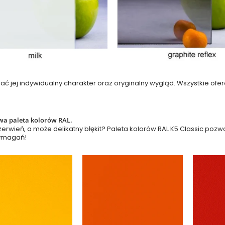
nadać jej indywidualny charakter oraz oryginalny wygląd. Wszystkie
a paleta kolorów RAL.
zerwień, a może delikatny błękit? Paleta kolorów RAL K5 Classic poz
ymagań!