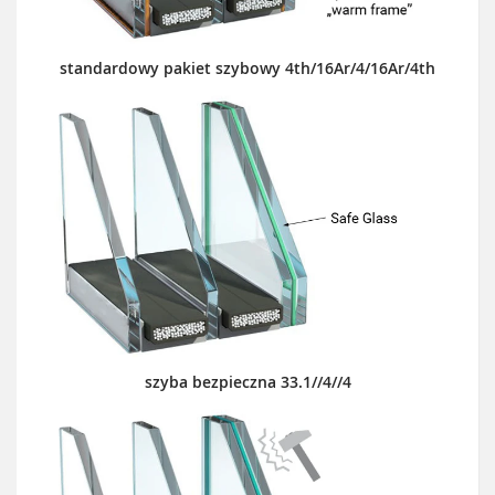
standardowy pakiet szybowy 4th/16Ar/4/16Ar/4th
szyba bezpieczna 33.1//4//4