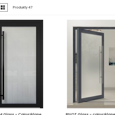
obacz
tka
Lista
Produkty
47
ako
IM Glass - Całoszklane
PIVOT Glass - całoszklane