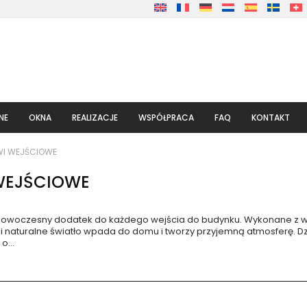
NE
OKNA
REALIZACJE
WSPÓŁPRACA
FAQ
KONTAKT
WI WEJŚCIOWE
WEJŚCIOWE
nowoczesny dodatek do każdego wejścia do budynku. Wykonane z wyso
chni naturalne światło wpada do domu i tworzy przyjemną atmosferę.
 o
...