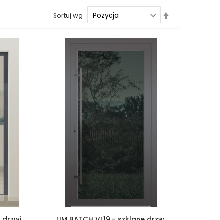
Drzwi z prawym naświetlem
Ustaw
Sortuj wg
Drzwi z górnym i lewym naświetlem
kierunek
Drzwi z górnym i prawym naświetlem
malejący
Drzwi z lewym i prawym naświetlem
Drzwi z lewym, prawym i górnym naświetlem
Drzwi podwójne aluminiowe
Drzwi podwójne z lewym i prawym naświetlem
Drzwi podwójne z górnym naświetlem
Drzwi podwójne z lewym, prawym i górnym naświetlem
Akcesoria do drzwi
Drzwi balkonowe / tarasowe
Drzwi garażowe
Drzwi Aluminiowe Pivot
Szklane drzwi pivot
Szklane aluminiowe drzwi wejściowe
Okna aluminiowe
 drzwi
LIM BATCH VL19 - szklane drzwi