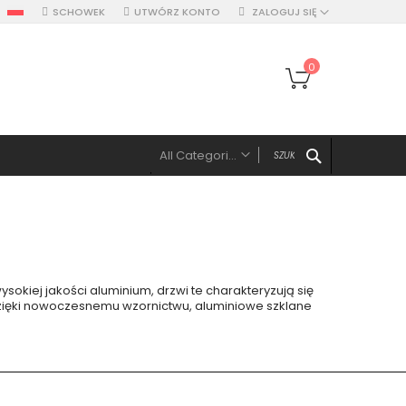
SCHOWEK
UTWÓRZ KONTO
ZALOGUJ SIĘ
Mój koszyk
0
SZUKAJ
All Categories
ALL CATEGORIES
Drzwi
Drzwi pojedyńcze aluminiowe
Drzwi podwójne, z panelami, naświetlem
kiej jakości aluminium, drzwi te charakteryzują się
Drzwi z lewym panelem
 Dzięki nowoczesnemu wzornictwu, aluminiowe szklane
Drzwi z prawym panelem
Drzwi z dwoma panelami
Drzwi z górnym naświetlem
Drzwi z lewym naświetlem