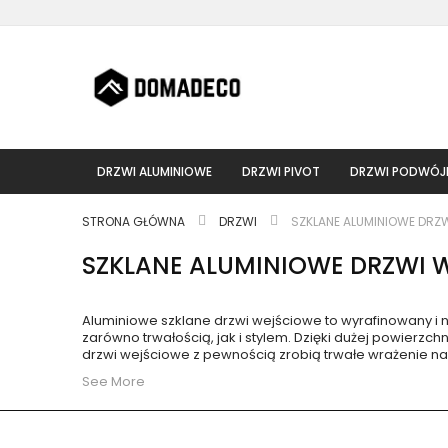
Przejdź
do
treści
DRZWI ALUMINIOWE
DRZWI PIVOT
DRZWI PODWÓJ
STRONA GŁÓWNA
DRZWI
SZKLANE ALUMINIOWE DRZ
SZKLANE ALUMINIOWE DRZWI 
Aluminiowe szklane drzwi wejściowe to wyrafinowany i 
zarówno trwałością, jak i stylem. Dzięki dużej powierz
drzwi wejściowe z pewnością zrobią trwałe wrażenie na
See More