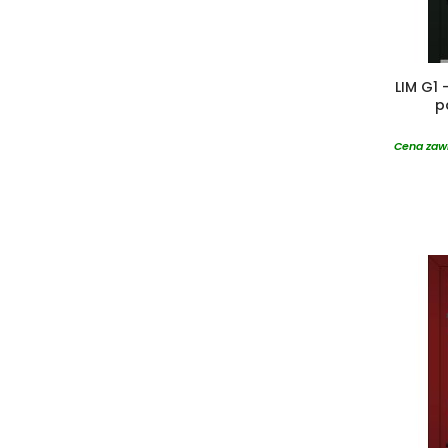
LIM G1 
p
Cena zawi