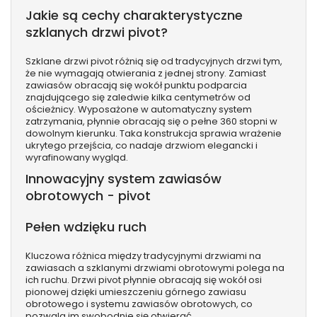
Jakie są cechy charakterystyczne
szklanych drzwi pivot?
Szklane drzwi pivot różnią się od tradycyjnych drzwi tym,
że nie wymagają otwierania z jednej strony. Zamiast
zawiasów obracają się wokół punktu podparcia
znajdującego się zaledwie kilka centymetrów od
ościeżnicy. Wyposażone w automatyczny system
zatrzymania, płynnie obracają się o pełne 360 stopni w
dowolnym kierunku. Taka konstrukcja sprawia wrażenie
ukrytego przejścia, co nadaje drzwiom elegancki i
wyrafinowany wygląd.
Innowacyjny system zawiasów
obrotowych - pivot
Pełen wdzięku ruch
Kluczowa różnica między tradycyjnymi drzwiami na
zawiasach a szklanymi drzwiami obrotowymi polega na
ich ruchu. Drzwi pivot płynnie obracają się wokół osi
pionowej dzięki umieszczeniu górnego zawiasu
obrotowego i systemu zawiasów obrotowych, co
pozwala im swobodnie się otwierać.