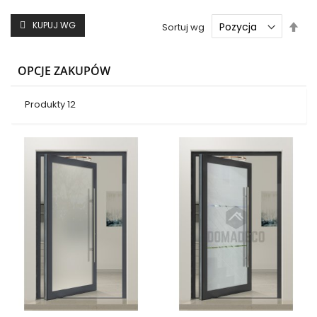
Ust
KUPUJ WG
Sortuj wg
kie
mal
OPCJE ZAKUPÓW
Produkty
12