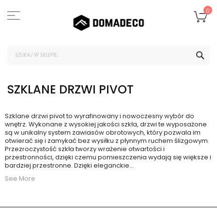
Przejdź
do
Mó
0
treści
SZU
SZKLANE DRZWI PIVOT
Szklane drzwi pivot to wyrafinowany i nowoczesny wybór do
wnętrz. Wykonane z wysokiej jakości szkła, drzwi te wyposażone
są w unikalny system zawiasów obrotowych, który pozwala im
otwierać się i zamykać bez wysiłku z płynnym ruchem ślizgowym.
Przezroczystość szkła tworzy wrażenie otwartości i
przestronności, dzięki czemu pomieszczenia wydają się większe i
bardziej przestronne. Dzięki eleganckie
...
See More