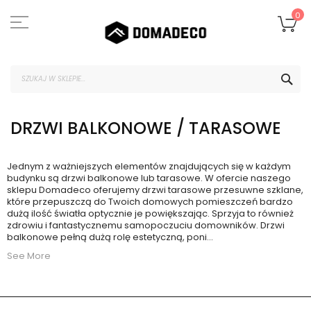
Przejdź
do
Mó
0
treści
SZU
DRZWI BALKONOWE / TARASOWE
Jednym z ważniejszych elementów znajdujących się w każdym
budynku są drzwi balkonowe lub tarasowe. W ofercie naszego
sklepu Domadeco oferujemy drzwi tarasowe przesuwne szklane,
które przepuszczą do Twoich domowych pomieszczeń bardzo
dużą ilość światła optycznie je powiększając. Sprzyja to również
zdrowiu i fantastycznemu samopoczuciu domowników. Drzwi
balkonowe pełną dużą rolę estetyczną, poni
...
See More