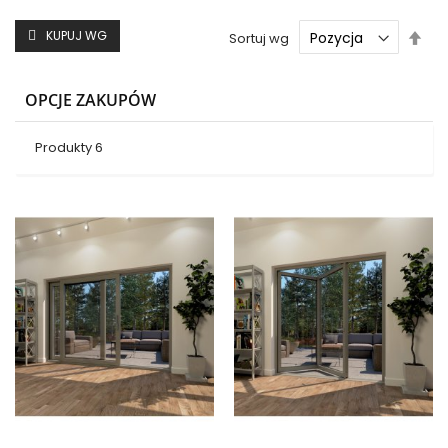
Ust
KUPUJ WG
Sortuj wg
kie
mal
OPCJE ZAKUPÓW
Produkty
6