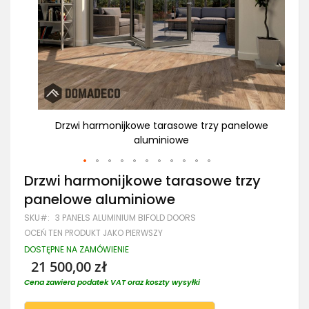
lowe
Drzwi harmonijkowe tarasowe trzy panelowe
D
aluminiowe
Przejdź
Drzwi harmonijkowe tarasowe trzy
na
panelowe aluminiowe
początek
galerii
SKU
3 PANELS ALUMINIUM BIFOLD DOORS
OCEŃ TEN PRODUKT JAKO PIERWSZY
DOSTĘPNE NA ZAMÓWIENIE
21 500,00 zł
Cena zawiera podatek VAT oraz koszty wysyłki