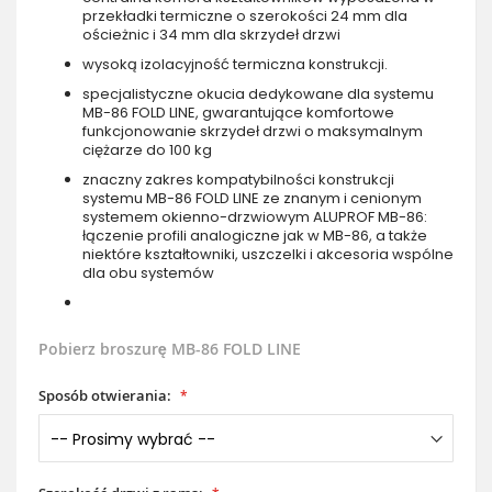
przekładki termiczne o szerokości 24 mm dla
ościeżnic i 34 mm dla skrzydeł drzwi
wysoką izolacyjność termiczna konstrukcji.
specjalistyczne okucia dedykowane dla systemu
MB-86 FOLD LINE, gwarantujące komfortowe
funkcjonowanie skrzydeł drzwi o maksymalnym
ciężarze do 100 kg
znaczny zakres kompatybilności konstrukcji
systemu MB-86 FOLD LINE ze znanym i cenionym
systemem okienno-drzwiowym ALUPROF MB-86:
łączenie profili analogiczne jak w MB-86, a także
niektóre kształtowniki, uszczelki i akcesoria wspólne
dla obu systemów
Pobierz broszurę MB-86 FOLD LINE
Sposób otwierania: