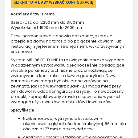
KLIKNIJ TUTAJ, ABY WYBRAĆ KONFIGURACJĘ
Rozmiary drzwi z ramą
Szerokość od: 2250 mm do 3100 mm
Wysokość od: 1920 mm do 2600 mm
Drzwi harmonijkowe stanowią doskonałe, szerokie
przejście z domu na taras albo połączenie kawiarni lub
restauracji z jej terenem zewnętrznym, wykorzystywanym
sezonowo.
System MB-86 FOLD LINE to rozwiązanie bardzo wygodne
w codziennym użytkowaniu a jednocześnie posiadające
wysokie parametry techniczne oraz umożliwiające
wykonywanie konstrukcji o dużych gabarytach. Drzwi
harmonijkowe mogą być otwierane zarówno na
zewnątrz, jak i do wewnątrz budynku, i mogą mieć przy
tym dowolny układ konfiguracji skrzydeł. To nowoczesny
produkt, zaprojektowany z myślą o spełnieniu wysokich
wymagań użytkowników, architektów i inwestorów.
Specyfikacja
trzykomorowe, wytrzymałe kształtowniki
aluminiowe o głębokości konstrukcyjnej: 86 mm dla
ościeżnic i 77 mm dla skrzydeł drzwi
centralna komora kształtowników wyposażona w