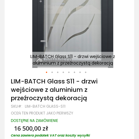
 z
LIM-BATCH Glass S11 - drzwi wejściowe z
ą
aluminium z przeźroczystą dekoracją
Przejdź
LIM-BATCH Glass S11 - drzwi
na
wejściowe z aluminium z
początek
galerii
przeźroczystą dekoracją
SKU
LIM-BATCH GLASS-S11
OCEŃ TEN PRODUKT JAKO PIERWSZY
DOSTĘPNE NA ZAMÓWIENIE
16 500,00 zł
Cena zawiera podatek VAT oraz koszty wysyłki