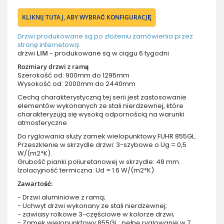
KLIKNIJ TUTAJ, ABY WYBRAĆ KONFIGURACJĘ
Drzwi produkowane są po złożeniu zamówienia przez
stronę internetową.
drzwi
LIM
- produkowane są w ciągu 6 tygodni
Rozmiary drzwi z ramą
Szerokość od: 900mm do 1295mm
Wysokość od: 2000mm do 2440mm
Cechą charakterystyczną tej serii jest zastosowanie
elementów wykonanych ze stali nierdzewnej, które
charakteryzują się wysoką odpornością na warunki
atmosferyczne.
Do ryglowania służy zamek wielopunktowy FUHR 855GL.
Przeszklenie w skrzydle drzwi: 3-szybowe o Ug = 0,5
W/(m2*K).
Grubość pianki poliuretanowej w skrzydle: 48 mm.
Izolacyjność termiczna: Ud = 1.6 W/(m2*K)
Zawartość:
- Drzwi aluminiowe z ramą;
- Uchwyt drzwi wykonany ze stali nierdzewnej;
- zawiasy rolkowe 3-częściowe w kolorze drzwi;
- Zamek wielopunktowy 855GL : pełne ryglowanie w 7