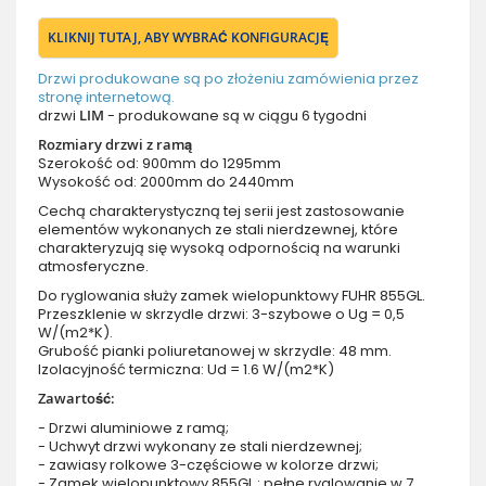
KLIKNIJ TUTAJ, ABY WYBRAĆ KONFIGURACJĘ
Drzwi produkowane są po złożeniu zamówienia przez
stronę internetową.
drzwi
LIM
- produkowane są w ciągu 6 tygodni
Rozmiary drzwi z ramą
Szerokość od: 900mm do 1295mm
Wysokość od: 2000mm do 2440mm
Cechą charakterystyczną tej serii jest zastosowanie
elementów wykonanych ze stali nierdzewnej, które
charakteryzują się wysoką odpornością na warunki
atmosferyczne.
Do ryglowania służy zamek wielopunktowy FUHR 855GL.
Przeszklenie w skrzydle drzwi: 3-szybowe o Ug = 0,5
W/(m2*K).
Grubość pianki poliuretanowej w skrzydle: 48 mm.
Izolacyjność termiczna: Ud = 1.6 W/(m2*K)
Zawartość:
- Drzwi aluminiowe z ramą;
- Uchwyt drzwi wykonany ze stali nierdzewnej;
- zawiasy rolkowe 3-częściowe w kolorze drzwi;
- Zamek wielopunktowy 855GL : pełne ryglowanie w 7