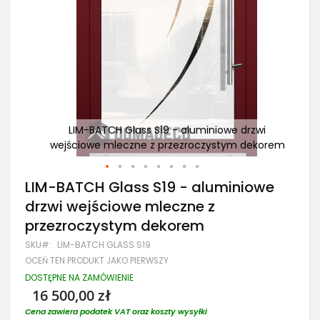
wi
LIM-BATCH Glass S19 - aluminiowe drzwi
korem
wejściowe mleczne z przezroczystym dekorem
we
Przejdź
LIM-BATCH Glass S19 - aluminiowe
na
drzwi wejściowe mleczne z
początek
galerii
przezroczystym dekorem
SKU
LIM-BATCH GLASS S19
OCEŃ TEN PRODUKT JAKO PIERWSZY
DOSTĘPNE NA ZAMÓWIENIE
16 500,00 zł
Cena zawiera podatek VAT oraz koszty wysyłki