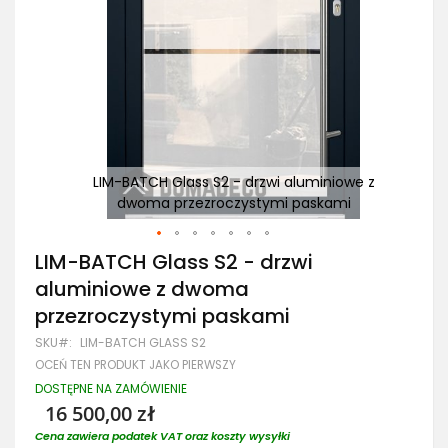
e z
LIM-BATCH Glass S2 - drzwi aluminiowe z
dwoma przezroczystymi paskami
Przejdź
LIM-BATCH Glass S2 - drzwi
na
aluminiowe z dwoma
początek
galerii
przezroczystymi paskami
SKU
LIM-BATCH GLASS S2
OCEŃ TEN PRODUKT JAKO PIERWSZY
DOSTĘPNE NA ZAMÓWIENIE
16 500,00 zł
Cena zawiera podatek VAT oraz koszty wysyłki