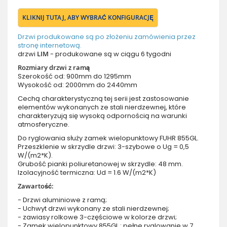
KLIKNIJ TUTAJ, ABY WYBRAĆ KONFIGURACJĘ
Drzwi produkowane są po złożeniu zamówienia przez
stronę internetową.
drzwi
LIM
- produkowane są w ciągu 6 tygodni
Rozmiary drzwi z ramą
Szerokość od: 900mm do 1295mm
Wysokość od: 2000mm do 2440mm
Cechą charakterystyczną tej serii jest zastosowanie
elementów wykonanych ze stali nierdzewnej, które
charakteryzują się wysoką odpornością na warunki
atmosferyczne.
Do ryglowania służy zamek wielopunktowy FUHR 855GL.
Przeszklenie w skrzydle drzwi: 3-szybowe o Ug = 0,5
W/(m2*K).
Grubość pianki poliuretanowej w skrzydle: 48 mm.
Izolacyjność termiczna: Ud = 1.6 W/(m2*K)
Zawartość:
- Drzwi aluminiowe z ramą;
- Uchwyt drzwi wykonany ze stali nierdzewnej;
- zawiasy rolkowe 3-częściowe w kolorze drzwi;
- Zamek wielopunktowy 855GL : pełne ryglowanie w 7