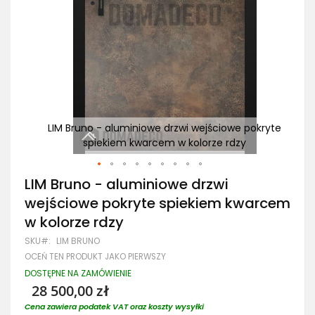
okryte
LIM Bruno - aluminiowe drzwi wejściowe pokryte
LI
spiekiem kwarcem w kolorze rdzy
Przejdź
LIM Bruno - aluminiowe drzwi
na
wejściowe pokryte spiekiem kwarcem
początek
galerii
w kolorze rdzy
SKU
LIM BRUNO
OCEŃ TEN PRODUKT JAKO PIERWSZY
DOSTĘPNE NA ZAMÓWIENIE
28 500,00 zł
Cena zawiera podatek VAT oraz koszty wysyłki