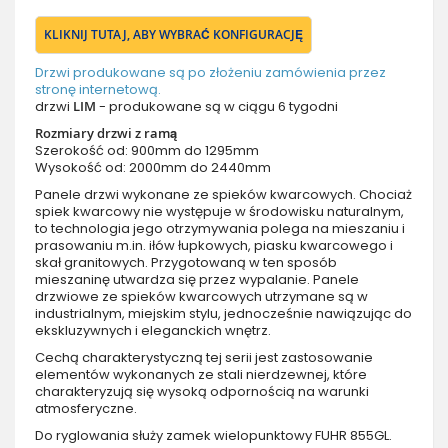
KLIKNIJ TUTAJ, ABY WYBRAĆ KONFIGURACJĘ
Drzwi produkowane są po złożeniu zamówienia przez
stronę internetową.
drzwi
LIM
- produkowane są w ciągu 6 tygodni
Rozmiary drzwi z ramą
Szerokość od: 900mm do 1295mm
Wysokość od: 2000mm do 2440mm
Panele drzwi wykonane ze spieków kwarcowych. Chociaż
spiek kwarcowy nie występuje w środowisku naturalnym,
to technologia jego otrzymywania polega na mieszaniu i
prasowaniu m.in. iłów łupkowych, piasku kwarcowego i
skał granitowych. Przygotowaną w ten sposób
mieszaninę utwardza ​​się przez wypalanie. Panele
drzwiowe ze spieków kwarcowych utrzymane są w
industrialnym, miejskim stylu, jednocześnie nawiązując do
ekskluzywnych i eleganckich wnętrz.
Cechą charakterystyczną tej serii jest zastosowanie
elementów wykonanych ze stali nierdzewnej, które
charakteryzują się wysoką odpornością na warunki
atmosferyczne.
Do ryglowania służy zamek wielopunktowy FUHR 855GL.