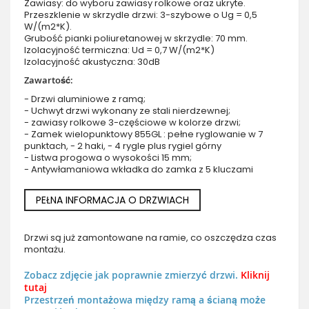
Zawiasy: do wyboru zawiasy rolkowe oraz ukryte.
Przeszklenie w skrzydle drzwi: 3-szybowe o Ug = 0,5
W/(m2*K).
Grubość pianki poliuretanowej w skrzydle: 70 mm.
Izolacyjność termiczna: Ud = 0,7 W/(m2*K)
Izolacyjność akustyczna: 30dB
Zawartość:
- Drzwi aluminiowe z ramą;
- Uchwyt drzwi wykonany ze stali nierdzewnej;
- zawiasy rolkowe 3-częściowe w kolorze drzwi;
- Zamek wielopunktowy 855GL : pełne ryglowanie w 7
punktach, - 2 haki, - 4 rygle plus rygiel górny
- Listwa progowa o wysokości 15 mm;
- Antywłamaniowa wkładka do zamka z 5 kluczami
PEŁNA INFORMACJA O DRZWIACH
Drzwi są już zamontowane na ramie, co oszczędza czas
montażu.
Zobacz zdjęcie jak poprawnie zmierzyć drzwi.
Kliknij
tutaj
Przestrzeń montażowa między ramą a ścianą może