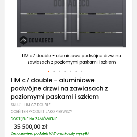
wi na
LIM c7 double - aluminiowe podwójne drzwi na
LI
łem
zawiasach z poziomymi paskami i szkłem
Przejdź
LIM c7 double - aluminiowe
na
podwójne drzwi na zawiasach z
początek
galerii
poziomymi paskami i szkłem
SKU
LIM C7 DOUBLE
OCEŃ TEN PRODUKT JAKO PIERWSZY
DOSTĘPNE NA ZAMÓWIENIE
35 500,00 zł
Cena zawiera podatek VAT oraz koszty wysyłki