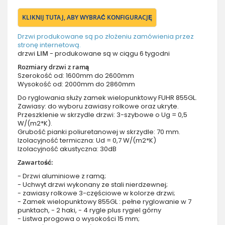
KLIKNIJ TUTAJ, ABY WYBRAĆ KONFIGURACJĘ
Drzwi produkowane są po złożeniu zamówienia przez
stronę internetową.
drzwi
LIM
- produkowane są w ciągu 6 tygodni
Rozmiary drzwi z ramą
Szerokość od: 1600mm do 2600mm
Wysokość od: 2000mm do 2860mm
Do ryglowania służy zamek wielopunktowy FUHR 855GL.
Zawiasy: do wyboru zawiasy rolkowe oraz ukryte.
Przeszklenie w skrzydle drzwi: 3-szybowe o Ug = 0,5
W/(m2*K).
Grubość pianki poliuretanowej w skrzydle: 70 mm.
Izolacyjność termiczna: Ud = 0,7 W/(m2*K)
Izolacyjność akustyczna: 30dB
Zawartość:
- Drzwi aluminiowe z ramą;
- Uchwyt drzwi wykonany ze stali nierdzewnej;
- zawiasy rolkowe 3-częściowe w kolorze drzwi;
- Zamek wielopunktowy 855GL : pełne ryglowanie w 7
punktach, - 2 haki, - 4 rygle plus rygiel górny
- Listwa progowa o wysokości 15 mm;