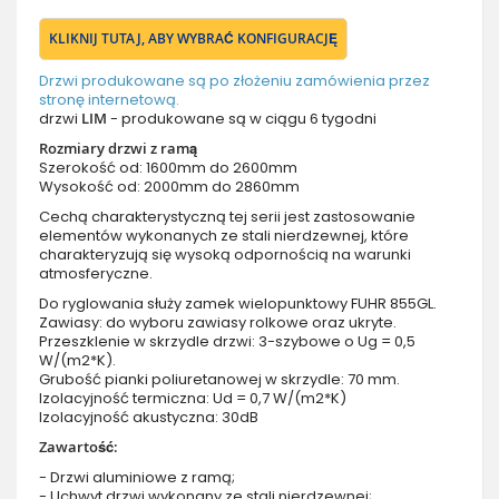
KLIKNIJ TUTAJ, ABY WYBRAĆ KONFIGURACJĘ
Drzwi produkowane są po złożeniu zamówienia przez
stronę internetową.
drzwi
LIM
- produkowane są w ciągu 6 tygodni
Rozmiary drzwi z ramą
Szerokość od: 1600mm do 2600mm
Wysokość od: 2000mm do 2860mm
Cechą charakterystyczną tej serii jest zastosowanie
elementów wykonanych ze stali nierdzewnej, które
charakteryzują się wysoką odpornością na warunki
atmosferyczne.
Do ryglowania służy zamek wielopunktowy FUHR 855GL.
Zawiasy: do wyboru zawiasy rolkowe oraz ukryte.
Przeszklenie w skrzydle drzwi: 3-szybowe o Ug = 0,5
W/(m2*K).
Grubość pianki poliuretanowej w skrzydle: 70 mm.
Izolacyjność termiczna: Ud = 0,7 W/(m2*K)
Izolacyjność akustyczna: 30dB
Zawartość:
- Drzwi aluminiowe z ramą;
- Uchwyt drzwi wykonany ze stali nierdzewnej;