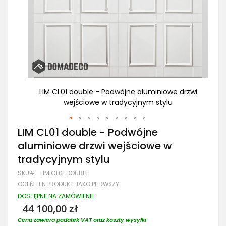
drzwi
LIM CL01 double - Podwójne aluminiowe drzwi
L
wejściowe w tradycyjnym stylu
Przejdź
LIM CL01 double - Podwójne
na
aluminiowe drzwi wejściowe w
początek
galerii
tradycyjnym stylu
SKU
LIM CL01 DOUBLE
OCEŃ TEN PRODUKT JAKO PIERWSZY
DOSTĘPNE NA ZAMÓWIENIE
44 100,00 zł
Cena zawiera podatek VAT oraz koszty wysyłki