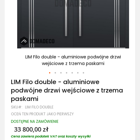
rzwi
LIM Filo double - aluminiowe podwójne drzwi
wejściowe z trzema paskami
Przejdź
LIM Filo double - aluminiowe
na
podwójne drzwi wejściowe z trzema
początek
galerii
paskami
SKU
LIM FILO DOUBLE
OCEŃ TEN PRODUKT JAKO PIERWSZY
DOSTĘPNE NA ZAMÓWIENIE
33 800,00 zł
Cena zawiera podatek VAT oraz koszty wysyłki