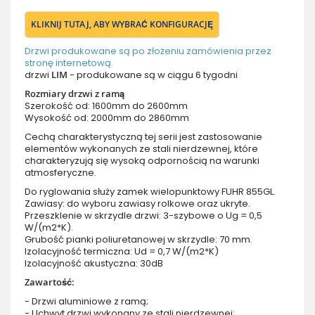
KLIKNIJ TUTAJ, ABY WYBRAĆ KONFIGURACJĘ
Drzwi produkowane są po złożeniu zamówienia przez
stronę internetową.
drzwi
LIM
- produkowane są w ciągu 6 tygodni
Rozmiary drzwi z ramą
Szerokość od: 1600mm do 2600mm
Wysokość od: 2000mm do 2860mm
Cechą charakterystyczną tej serii jest zastosowanie
elementów wykonanych ze stali nierdzewnej, które
charakteryzują się wysoką odpornością na warunki
atmosferyczne.
Do ryglowania służy zamek wielopunktowy FUHR 855GL.
Zawiasy: do wyboru zawiasy rolkowe oraz ukryte.
Przeszklenie w skrzydle drzwi: 3-szybowe o Ug = 0,5
W/(m2*K).
Grubość pianki poliuretanowej w skrzydle: 70 mm.
Izolacyjność termiczna: Ud = 0,7 W/(m2*K)
Izolacyjność akustyczna: 30dB
Zawartość:
- Drzwi aluminiowe z ramą;
- Uchwyt drzwi wykonany ze stali nierdzewnej;