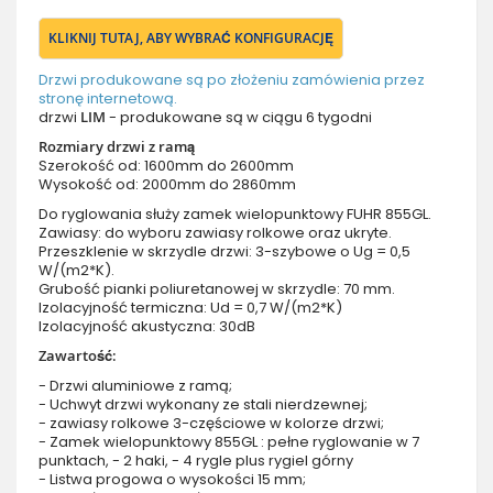
KLIKNIJ TUTAJ, ABY WYBRAĆ KONFIGURACJĘ
Drzwi produkowane są po złożeniu zamówienia przez
stronę internetową.
drzwi
LIM
- produkowane są w ciągu 6 tygodni
Rozmiary drzwi z ramą
Szerokość od: 1600mm do 2600mm
Wysokość od: 2000mm do 2860mm
Do ryglowania służy zamek wielopunktowy FUHR 855GL.
Zawiasy: do wyboru zawiasy rolkowe oraz ukryte.
Przeszklenie w skrzydle drzwi: 3-szybowe o Ug = 0,5
W/(m2*K).
Grubość pianki poliuretanowej w skrzydle: 70 mm.
Izolacyjność termiczna: Ud = 0,7 W/(m2*K)
Izolacyjność akustyczna: 30dB
Zawartość:
- Drzwi aluminiowe z ramą;
- Uchwyt drzwi wykonany ze stali nierdzewnej;
- zawiasy rolkowe 3-częściowe w kolorze drzwi;
- Zamek wielopunktowy 855GL : pełne ryglowanie w 7
punktach, - 2 haki, - 4 rygle plus rygiel górny
- Listwa progowa o wysokości 15 mm;