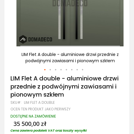
dnie z
LIM Flet A double - aluminiowe drzwi przednie z
LI
łem
podwójnymi zawiasami i pionowym szkłem
Przejdź
LIM Flet A double - aluminiowe drzwi
na
przednie z podwójnymi zawiasami i
początek
galerii
pionowym szkłem
SKU
LIM FLET A DOUBLE
OCEŃ TEN PRODUKT JAKO PIERWSZY
DOSTĘPNE NA ZAMÓWIENIE
35 500,00 zł
Cena zawiera podatek VAT oraz koszty wysyłki