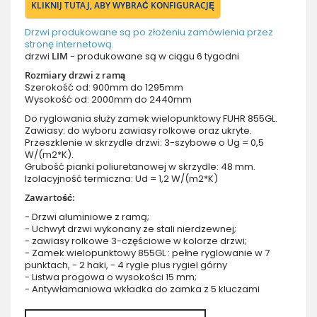
KLIKNIJ TUTAJ, ABY WYBRAĆ KONFIGURACJĘ
Drzwi produkowane są po złożeniu zamówienia przez
stronę internetową.
drzwi
LIM
- produkowane są w ciągu 6 tygodni
Rozmiary drzwi z ramą
Szerokość od: 900mm do 1295mm
Wysokość od: 2000mm do 2440mm
Do ryglowania służy zamek wielopunktowy FUHR 855GL.
Zawiasy: do wyboru zawiasy rolkowe oraz ukryte.
Przeszklenie w skrzydle drzwi: 3-szybowe o Ug = 0,5
W/(m2*K).
Grubość pianki poliuretanowej w skrzydle: 48 mm.
Izolacyjność termiczna: Ud = 1,2 W/(m2*K)
Zawartość:
- Drzwi aluminiowe z ramą;
- Uchwyt drzwi wykonany ze stali nierdzewnej;
- zawiasy rolkowe 3-częściowe w kolorze drzwi;
- Zamek wielopunktowy 855GL : pełne ryglowanie w 7
punktach, - 2 haki, - 4 rygle plus rygiel górny
- Listwa progowa o wysokości 15 mm;
- Antywłamaniowa wkładka do zamka z 5 kluczami