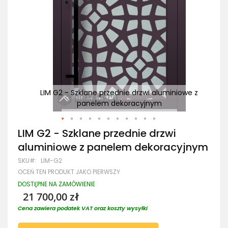
owe z
LIM G2 - Szklane przednie drzwi aluminiowe z
L
panelem dekoracyjnym
Przejdź
LIM G2 - Szklane przednie drzwi
na
aluminiowe z panelem dekoracyjnym
początek
galerii
SKU
LIM-G2
OCEŃ TEN PRODUKT JAKO PIERWSZY
DOSTĘPNE NA ZAMÓWIENIE
21 700,00 zł
Cena zawiera podatek VAT oraz koszty wysyłki