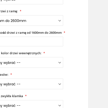
rzwi z ramą:
okość drzwi z ramą od 1600mm do 2600mm
i kolor drzwi wewnętrznych:
iasów:
 zwykła klamka