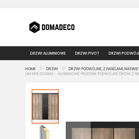
Przejdź
do
treści
DRZWI ALUMINIOWE
DRZWI PIVOT
DRZWI PODWÓJ
HOME
DRZWI
DRZWI PODWÓJNE, Z PANELAMI, NAŚWIE
LIM M19 DOUBLE - ALUMINIOWE PRZEDNIE PODWÓJNE DRZWI Z
Przejdź
na
koniec
galerii