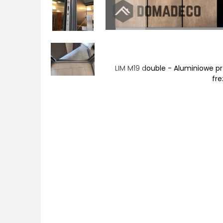
o-złotą fakturą
LIM M19 double - Aluminiowe pr
fr
Przejdź
na
początek
galerii