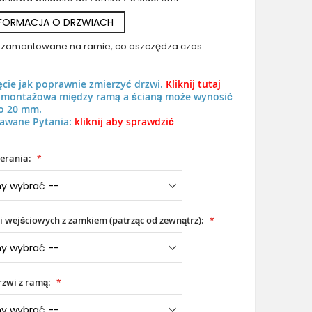
NFORMACJA O DRZWIACH
uż zamontowane na ramie, co oszczędza czas
ęcie jak poprawnie zmierzyć drzwi.
Kliknij tutaj
LIM M19 double - Aluminiowe przednie podwójne drzwi z niklowo-
ń montażowa między ramą a ścianą może wynosić
o 20 mm.
frezowanego metalu
awane Pytania:
kliknij aby sprawdzić
erania:
i wejściowych z zamkiem (patrząc od zewnątrz):
zwi z ramą: