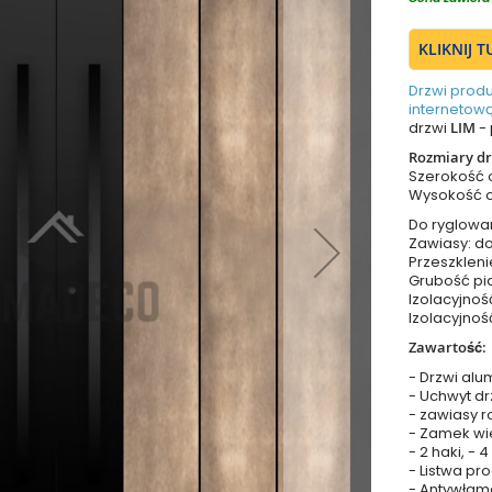
KLIKNIJ 
Drzwi prod
internetową
drzwi
LIM
- 
Rozmiary dr
Szerokość
Wysokość 
Do ryglowa
Zawiasy: do
Przeszkleni
Grubość pia
Izolacyjnoś
Izolacyjnoś
Zawartość:
- Drzwi alu
- Uchwyt dr
- zawiasy r
- Zamek wie
- 2 haki, - 
- Listwa p
- Antywłam