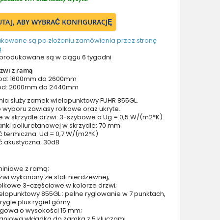
Drzwi z prawym naświetlem
Drzwi z górnym i lewym naświetlem
TUTAJ, ABY WYBRAĆ KONFIGURACJĘ
Drzwi z górnym i prawym naświetlem
ukowane są po złożeniu zamówienia przez stronę
Drzwi z lewym i prawym naświetlem
.
Drzwi z lewym, prawym i górnym naświetlem
produkowane są w ciągu 6 tygodni
Drzwi podwójne aluminiowe
zwi z ramą
 od: 1600mm do 2600mm
Drzwi podwójne z lewym i prawym naświetlem
od: 2000mm do 2440mm
Drzwi podwójne z górnym naświetlem
nia służy zamek wielopunktowy FUHR 855GL.
Drzwi podwójne z lewym, prawym i górnym naświetlem
 wyboru zawiasy rolkowe oraz ukryte.
e w skrzydle drzwi: 3-szybowe o Ug = 0,5 W/(m2*K).
Akcesoria do drzwi
nki poliuretanowej w skrzydle: 70 mm.
Drzwi balkonowe / tarasowe
ć termiczna: Ud = 0,7 W/(m2*K)
ć akustyczna: 30dB
Drzwi garażowe
Drzwi Aluminiowe Pivot
miniowe z ramą;
Szklane drzwi pivot
zwi wykonany ze stali nierdzewnej;
Szklane aluminiowe drzwi wejściowe
olkowe 3-częściowe w kolorze drzwi;
lopunktowy 855GL : pełne ryglowanie w 7 punktach,
Okna aluminiowe
4 rygle plus rygiel górny
rogowa o wysokości 15 mm;
aniowa wkładka do zamka z 5 kluczami