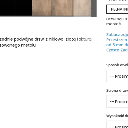
PEŁNA I
Drzwi są j
montażu.
Zobacz zdj
zednie podwójne drzwi z niklowo-złotą fakturą
Przestrze
od 5 mm d
ezowanego metalu
Często Zad
Sposób otwi
Strona drzw
Wysokość dr