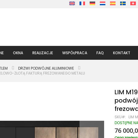
NE
OKNA
REALIZACJE
WSPÓŁPRACA
FAQ
KONTAKT
TLEM
DRZWI PODWÓJNE ALUMINIOWE
 NIKLOWO-ZŁOTĄ FAKTURĄ FREZOWANEGO METALU
LIM M19
podwójn
frezow
SKU
LIM 
DOSTĘPNE N
76 000,0
Cena zawiera 