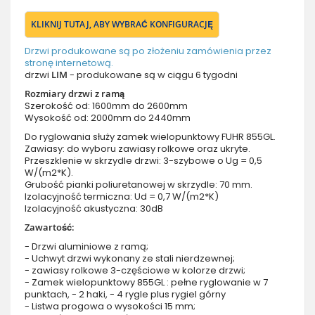
KLIKNIJ TUTAJ, ABY WYBRAĆ KONFIGURACJĘ
Drzwi produkowane są po złożeniu zamówienia przez
stronę internetową.
drzwi
LIM
- produkowane są w ciągu 6 tygodni
Rozmiary drzwi z ramą
Szerokość od: 1600mm do 2600mm
Wysokość od: 2000mm do 2440mm
Do ryglowania służy zamek wielopunktowy FUHR 855GL.
Zawiasy: do wyboru zawiasy rolkowe oraz ukryte.
Przeszklenie w skrzydle drzwi: 3-szybowe o Ug = 0,5
W/(m2*K).
Grubość pianki poliuretanowej w skrzydle: 70 mm.
Izolacyjność termiczna: Ud = 0,7 W/(m2*K)
Izolacyjność akustyczna: 30dB
Zawartość:
- Drzwi aluminiowe z ramą;
- Uchwyt drzwi wykonany ze stali nierdzewnej;
- zawiasy rolkowe 3-częściowe w kolorze drzwi;
- Zamek wielopunktowy 855GL : pełne ryglowanie w 7
punktach, - 2 haki, - 4 rygle plus rygiel górny
- Listwa progowa o wysokości 15 mm;