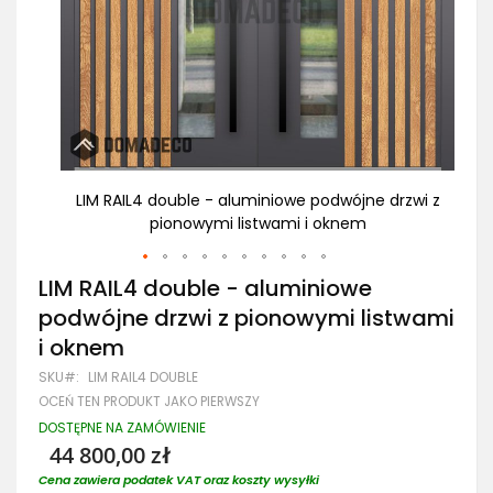
rzwi z
LIM RAIL4 double - aluminiowe podwójne drzwi z
LI
pionowymi listwami i oknem
Przejdź
LIM RAIL4 double - aluminiowe
na
podwójne drzwi z pionowymi listwami
początek
galerii
i oknem
SKU
LIM RAIL4 DOUBLE
OCEŃ TEN PRODUKT JAKO PIERWSZY
DOSTĘPNE NA ZAMÓWIENIE
44 800,00 zł
Cena zawiera podatek VAT oraz koszty wysyłki