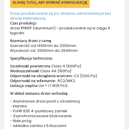
KLIKNIJ TUTAJ, ABY WYBRAĆ KONFIGURACJĘ
Drzwi produkowane są po złożeniu zamówienia przez
stronę internetową.
Czas produkcji:
drzwi
PIVOT
(aluminium) - produkowane są w ciągu 6
tygodni
Rozmiary drzwi z ramą
Szerokość od 1400mm do 2000mm
Wysokosć od: 2000mm do 2940mm
Specyfikacja techniczna:
Szczelność powietrzna
Class 4 (600Pa)
Wodoszczelność
Class 4A (150Pa)
Odporność na obciążenie wiatrem:
C3 (1200 Pa)
Odporność na włamanie:
RC2/WK2
Izolacja cieplna
Ud = 1.1 W/K*m2
W skład zestawu drzwi wchodzą:
- Aluminiowe drzwi pivot z ościeżnicą
- klamka
- FUHR 835 4-punktowy zamek
- Zsynchronizowane blokowanie
- Niski próg
- wkładka zamka z 5 kluczami