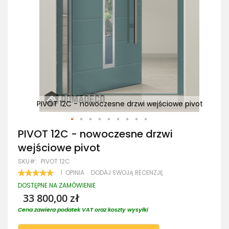
pivot
PIVOT 12C - nowoczesne drzwi wejściowe pivot
PI
Przejdź
PIVOT 12C - nowoczesne drzwi
na
wejściowe pivot
początek
galerii
SKU
PIVOT 12C
OCENA:
1
OPINIA
DODAJ SWOJĄ RECENZJĘ
100
100
% OF
DOSTĘPNE NA ZAMÓWIENIE
33 800,00 zł
Cena zawiera podatek VAT oraz koszty wysyłki