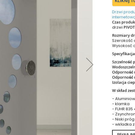
KLIKNIJ 
Drzwi prod
internetową
Czas produkc
drzwi
PIVOT
Rozmiary dr
Szerokość
Wysokosć 
Specyfikacja
Szczelność 
Wodoszczel
Odporność 
Odporność 
Izolacja cie
W skład zes
- Aluminiow
- klamka
- FUHR 835
- Zsynchro
- Niski próg
- wkładka 
PEŁNA I