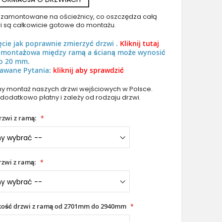
uż zamontowane na ościeżnicy, co oszczędza całą
i są całkowicie gotowe do montażu.
ęcie jak poprawnie zmierzyć drzwi .
Kliknij tutaj
ń montażowa między ramą a ścianą może wynosić
o 20 mm.
awane Pytania:
PIVOT 12E - Aluminum pivot door with with circular win
kliknij aby sprawdzić
 montaż naszych drzwi wejściowych w Polsce.
 dodatkowo płatny i zależy od rodzaju drzwi.
rzwi z ramą:
zwi z ramą:
kość drzwi z ramą od 2701mm do 2940mm