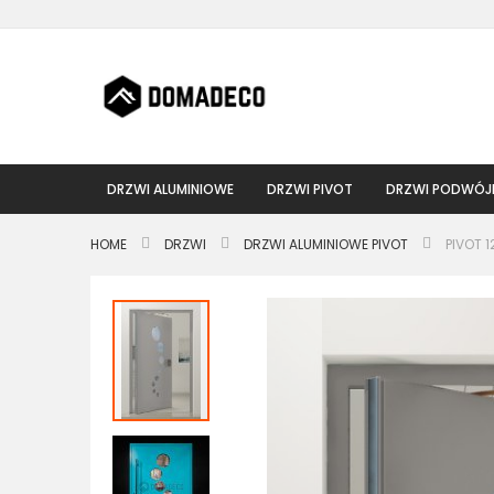
Przejdź
do
treści
DRZWI ALUMINIOWE
DRZWI PIVOT
DRZWI PODWÓJ
HOME
DRZWI
DRZWI ALUMINIOWE PIVOT
PIVOT 
Przejdź
na
koniec
galerii