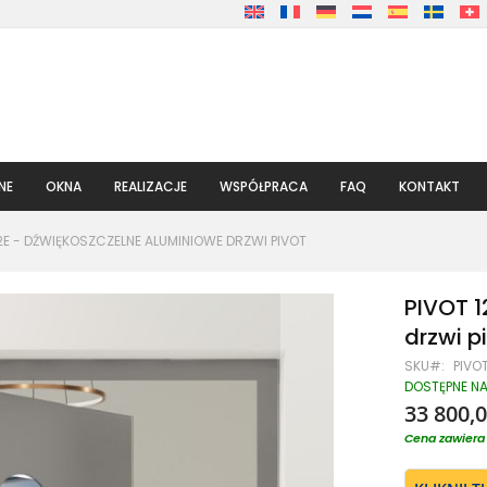
NE
OKNA
REALIZACJE
WSPÓŁPRACA
FAQ
KONTAKT
12E - DŹWIĘKOSZCZELNE ALUMINIOWE DRZWI PIVOT
PIVOT 1
drzwi p
SKU
PIVOT
DOSTĘPNE N
33 800,0
Cena zawiera 