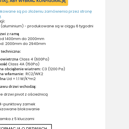
TUTAJ, ABY WYBRAĆ KONFIGURACJĘ
Drzwi z prawym naświetlem
Drzwi z górnym i lewym naświetlem
ukowane są po złożeniu zamówienia przez stronę
.
Drzwi z górnym i prawym naświetlem
ji:
Drzwi z lewym i prawym naświetlem
(aluminium) - produkowane są w ciągu 6 tygodni
Drzwi z lewym, prawym i górnym naświetlem
zwi z ramą
 od 1400mm do 2000mm
Drzwi podwójne aluminiowe
od: 2000mm do 2940mm
Drzwi podwójne z lewym i prawym naświetlem
 techniczna:
Drzwi podwójne z górnym naświetlem
powietrzna
Class 4 (600Pa)
Drzwi podwójne z lewym, prawym i górnym naświetlem
ność
Class 4A (150Pa)
na obciążenie wiatrem:
C3 (1200 Pa)
Akcesoria do drzwi
na włamanie:
RC2/WK2
Drzwi balkonowe / tarasowe
plna
Ud = 1.1 W/K*m2
Drzwi garażowe
tawu drzwi wchodzą:
Drzwi Aluminiowe Pivot
e drzwi pivot z ościeżnicą
Szklane drzwi pivot
 4-punktowy zamek
Szklane aluminiowe drzwi wejściowe
nizowane blokowanie
Okna aluminiowe
zamka z 5 kluczami
NFORMACJA O DRZWIACH