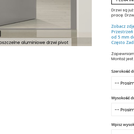
Drzwi są j
pracę. Drzw
Zobacz zdj
Przestrze
od 5 mm d
koszczelne aluminiowe drzwi pivot
Często Zad
Zapewniamy
Montaż jest
Szerokość d
Wysokość dr
Wpisz wyso