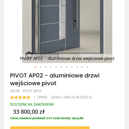
 pivot
PIVOT AP02 - aluminiowe drzwi wejściowe pivot
an
Przejdź
PIVOT AP02 - aluminiowe drzwi
na
wejściowe pivot
początek
galerii
SKU
PIVOT AP02
OCENA:
1
OPINIA
DODAJ SWOJĄ RECENZJĘ
100
100
% OF
DOSTĘPNE NA ZAMÓWIENIE
33 800,00 zł
Cena zawiera podatek VAT oraz koszty wysyłki