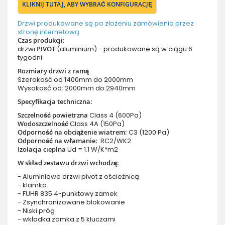
KLIKNIJ TUTAJ, ABY WYBRAĆ KONFIGURACJĘ
Drzwi produkowane są po złożeniu zamówienia przez
stronę internetową.
Czas produkcji:
drzwi
PIVOT
(aluminium) - produkowane są w ciągu 6
tygodni
Rozmiary drzwi z ramą
Szerokość od 1400mm do 2000mm
Wysokosć od: 2000mm do 2940mm
Specyfikacja techniczna:
Szczelność powietrzna
Class 4 (600Pa)
Wodoszczelność
Class 4A (150Pa)
Odporność na obciążenie wiatrem:
C3 (1200 Pa)
Odporność na włamanie:
RC2/WK2
Izolacja cieplna
Ud = 1.1 W/K*m2
W skład zestawu drzwi wchodzą:
- Aluminiowe drzwi pivot z ościeżnicą
- klamka
- FUHR 835 4-punktowy zamek
- Zsynchronizowane blokowanie
- Niski próg
- wkładka zamka z 5 kluczami