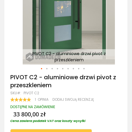
PIVOT C2 - aluminiowe drzwi pivot z
przeszkleniem
Przejdź
PIVOT C2 - aluminiowe drzwi pivot z
na
przeszkleniem
początek
galerii
SKU
PIVOT C2
OCENA:
1
OPINIA
DODAJ SWOJĄ RECENZJĘ
100
100
% OF
DOSTĘPNE NA ZAMÓWIENIE
33 800,00 zł
Cena zawiera podatek VAT oraz koszty wysyłki