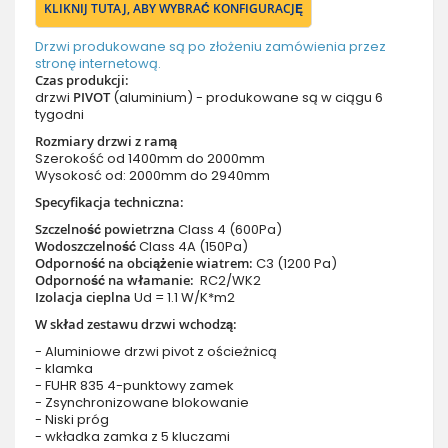
KLIKNIJ TUTAJ, ABY WYBRAĆ KONFIGURACJĘ
Drzwi produkowane są po złożeniu zamówienia przez
stronę internetową.
Czas produkcji:
drzwi
PIVOT
(aluminium) - produkowane są w ciągu 6
tygodni
Rozmiary drzwi z ramą
Szerokość od 1400mm do 2000mm
Wysokosć od: 2000mm do 2940mm
Specyfikacja techniczna:
Szczelność powietrzna
Class 4 (600Pa)
Wodoszczelność
Class 4A (150Pa)
Odporność na obciążenie wiatrem:
C3 (1200 Pa)
Odporność na włamanie:
RC2/WK2
Izolacja cieplna
Ud = 1.1 W/K*m2
W skład zestawu drzwi wchodzą:
- Aluminiowe drzwi pivot z ościeżnicą
- klamka
- FUHR 835 4-punktowy zamek
- Zsynchronizowane blokowanie
- Niski próg
- wkładka zamka z 5 kluczami