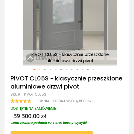
e
PIVOT CL05S - klasycznie przeszklone
cz
aluminiowe drzwi pivot
Przejdź
PIVOT CL05S - klasycznie przeszklone
na
aluminiowe drzwi pivot
początek
galerii
SKU
PIVOT CL05S
OCENA:
1
OPINIA
DODAJ SWOJĄ RECENZJĘ
100
100
% OF
DOSTĘPNE NA ZAMÓWIENIE
39 300,00 zł
Cena zawiera podatek VAT oraz koszty wysyłki