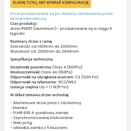
KLIKNIJ TUTAJ, ABY WYBRAĆ KONFIGURACJĘ
Drzwi produkowane są po złożeniu zamówienia przez
stronę internetową.
Czas produkcji:
drzwi
PIVOT
(aluminium) - produkowane są w ciągu 6
tygodni
Rozmiary drzwi z ramą
Szerokość od 1400mm do 2000mm
Wysokosć od: 2000mm do 2940mm
Specyfikacja techniczna:
Szczelność powietrzna
Class 4 (600Pa)
Wodoszczelność
Class 4A (150Pa)
Odporność na obciążenie wiatrem:
C3 (1200 Pa)
Odporność na włamanie:
RC2/WK2
Izolacja cieplna
Ud = 1.1 W/K*m2
W skład zestawu drzwi wchodzą:
- Aluminiowe drzwi pivot z ościeżnicą
- klamka
- FUHR 835 4-punktowy zamek
- Zsynchronizowane blokowanie
- Niski próg
- wkładka zamka z 5 kluczami