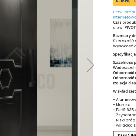
KLIKNIJ 
Drzwi prod
internetową
Czas produkc
drzwi
PIVOT
Rozmiary dr
Szerokość
Wysokosć 
Specyfikacja
Szczelność 
Wodoszczel
Odporność 
Odporność 
Izolacja cie
W skład zes
- Aluminiow
- klamka
- FUHR 835
- Zsynchro
- Niski próg
- wkładka 
PEŁNA I