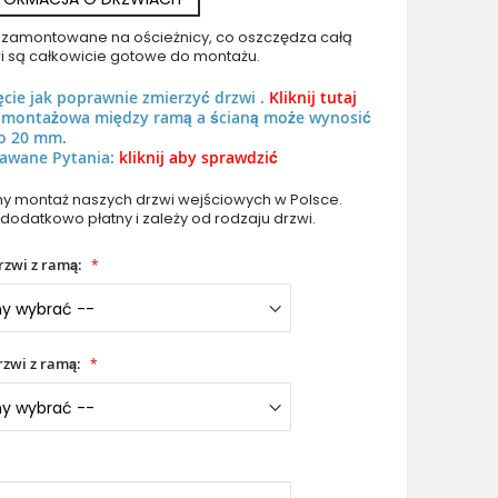
uż zamontowane na ościeżnicy, co oszczędza całą
i są całkowicie gotowe do montażu.
ęcie jak poprawnie zmierzyć drzwi .
Kliknij tutaj
ń montażowa między ramą a ścianą może wynosić
o 20 mm.
awane Pytania:
PIVOT CL12 - Klasyczne drzwi aluminiowe obrotowe do
kliknij aby sprawdzić
 montaż naszych drzwi wejściowych w Polsce.
 dodatkowo płatny i zależy od rodzaju drzwi.
rzwi z ramą:
zwi z ramą: