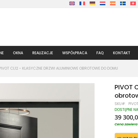
NE
OKNA
REALIZACJE
WSPÓŁPRACA
FAQ
KONTAKT
PIVOT CL12 - KLASYCZNE DRZWI ALUMINIOWE OBROTOWE DO DOMU
PIVOT C
obroto
SKU
PIVO
DOSTĘPNE N
39 300,0
Cena zawiera 