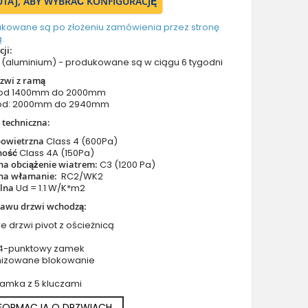
TUTAJ, ABY WYBRAĆ KONFIGURACJĘ
Drzwi z prawym naświetlem
Drzwi z górnym i lewym naświetlem
ukowane są po złożeniu zamówienia przez stronę
.
Drzwi z górnym i prawym naświetlem
ji:
Drzwi z lewym i prawym naświetlem
(aluminium) - produkowane są w ciągu 6 tygodni
Drzwi z lewym, prawym i górnym naświetlem
zwi z ramą
 od 1400mm do 2000mm
Drzwi podwójne aluminiowe
od: 2000mm do 2940mm
Drzwi podwójne z lewym i prawym naświetlem
 techniczna:
Drzwi podwójne z górnym naświetlem
powietrzna
Class 4 (600Pa)
Drzwi podwójne z lewym, prawym i górnym naświetlem
ność
Class 4A (150Pa)
na obciążenie wiatrem:
C3 (1200 Pa)
Akcesoria do drzwi
na włamanie:
RC2/WK2
Drzwi balkonowe / tarasowe
plna
Ud = 1.1 W/K*m2
Drzwi garażowe
tawu drzwi wchodzą:
Drzwi Aluminiowe Pivot
e drzwi pivot z ościeżnicą
Szklane drzwi pivot
 4-punktowy zamek
Szklane aluminiowe drzwi wejściowe
nizowane blokowanie
Okna aluminiowe
zamka z 5 kluczami
NFORMACJA O DRZWIACH