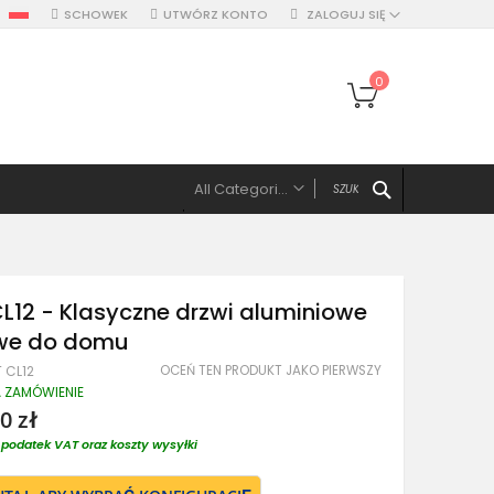
SCHOWEK
UTWÓRZ KONTO
ZALOGUJ SIĘ
Mój koszyk
0
SZUKAJ
All Categories
ALL CATEGORIES
Drzwi
Drzwi pojedyńcze aluminiowe
L12 - Klasyczne drzwi aluminiowe
Drzwi podwójne, z panelami, naświetlem
we do domu
Drzwi z lewym panelem
OCEŃ TEN PRODUKT JAKO PIERWSZY
T CL12
Drzwi z prawym panelem
A ZAMÓWIENIE
Drzwi z dwoma panelami
0 zł
Drzwi z górnym naświetlem
podatek VAT oraz koszty wysyłki
Drzwi z lewym naświetlem