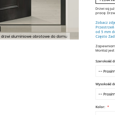
Drzwi są j
pracę. Drzw
Zobacz zdj
Przestrze
od 5 mm d
e drzwi aluminiowe obrotowe do domu
Często Zad
Zapewniamy
Montaż jest
Szerokość d
Wysokość dr
Kolor: