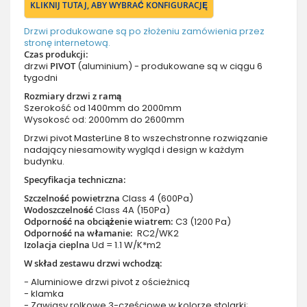
KLIKNIJ TUTAJ, ABY WYBRAĆ KONFIGURACJĘ
Drzwi produkowane są po złożeniu zamówienia przez
stronę internetową.
Czas produkcji:
drzwi
PIVOT
(aluminium) - produkowane są w ciągu 6
tygodni
Rozmiary drzwi z ramą
Szerokość od 1400mm do 2000mm
Wysokosć od: 2000mm do 2600mm
Drzwi pivot MasterLine 8 to wszechstronne rozwiązanie
nadający niesamowity wygląd i design w każdym
budynku.
Specyfikacja techniczna:
Szczelność powietrzna
Class 4 (600Pa)
Wodoszczelność
Class 4A (150Pa)
Odporność na obciążenie wiatrem:
C3 (1200 Pa)
Odporność na włamanie:
RC2/WK2
Izolacja cieplna
Ud = 1.1 W/K*m2
W skład zestawu drzwi wchodzą:
- Aluminiowe drzwi pivot z ościeżnicą
- klamka
- Zawiasy rolkowe 3-częściowe w kolorze stolarki;