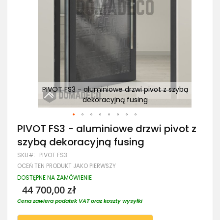
zybą
PIVOT FS3 - aluminiowe drzwi pivot z szybą
dekoracyjną fusing
Przejdź
PIVOT FS3 - aluminiowe drzwi pivot z
na
szybą dekoracyjną fusing
początek
galerii
SKU
PIVOT FS3
OCEŃ TEN PRODUKT JAKO PIERWSZY
DOSTĘPNE NA ZAMÓWIENIE
44 700,00 zł
Cena zawiera podatek VAT oraz koszty wysyłki