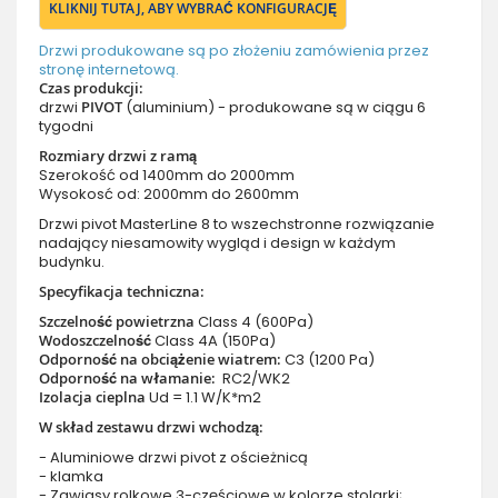
KLIKNIJ TUTAJ, ABY WYBRAĆ KONFIGURACJĘ
Drzwi produkowane są po złożeniu zamówienia przez
stronę internetową.
Czas produkcji:
drzwi
PIVOT
(aluminium) - produkowane są w ciągu 6
tygodni
Rozmiary drzwi z ramą
Szerokość od 1400mm do 2000mm
Wysokosć od: 2000mm do 2600mm
Drzwi pivot MasterLine 8 to wszechstronne rozwiązanie
nadający niesamowity wygląd i design w każdym
budynku.
Specyfikacja techniczna:
Szczelność powietrzna
Class 4 (600Pa)
Wodoszczelność
Class 4A (150Pa)
Odporność na obciążenie wiatrem:
C3 (1200 Pa)
Odporność na włamanie:
RC2/WK2
Izolacja cieplna
Ud = 1.1 W/K*m2
W skład zestawu drzwi wchodzą:
- Aluminiowe drzwi pivot z ościeżnicą
- klamka
- Zawiasy rolkowe 3-częściowe w kolorze stolarki;