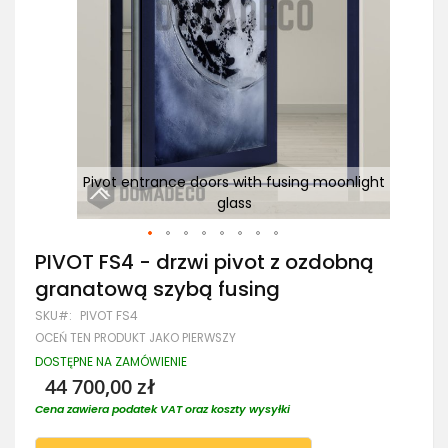
atową
Pivot entrance doors with fusing moonlight
P
glass
Przejdź
PIVOT FS4 - drzwi pivot z ozdobną
na
granatową szybą fusing
początek
galerii
SKU
PIVOT FS4
OCEŃ TEN PRODUKT JAKO PIERWSZY
DOSTĘPNE NA ZAMÓWIENIE
44 700,00 zł
Cena zawiera podatek VAT oraz koszty wysyłki