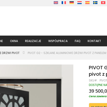
NE
OKNA
REALIZACJE
WSPÓŁPRACA
FAQ
KONTAKT
E DRZWI PIVOT
PIVOT G2 - SZKLANE ALUMINIOWE DRZWI PIVOT Z PANEL
PIVOT G
pivot 
SKU
PIVO
DOSTĘPNE N
39 500,0
Cena zawiera 