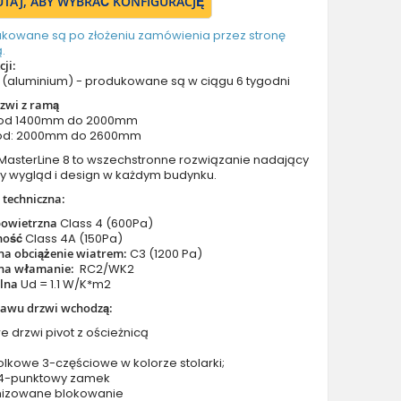
TUTAJ, ABY WYBRAĆ KONFIGURACJĘ
Drzwi z prawym naświetlem
Drzwi z górnym i lewym naświetlem
ukowane są po złożeniu zamówienia przez stronę
.
Drzwi z górnym i prawym naświetlem
ji:
Drzwi z lewym i prawym naświetlem
(aluminium) - produkowane są w ciągu 6 tygodni
Drzwi z lewym, prawym i górnym naświetlem
zwi z ramą
 od 1400mm do 2000mm
Drzwi podwójne aluminiowe
od: 2000mm do 2600mm
Drzwi podwójne z lewym i prawym naświetlem
 MasterLine 8 to wszechstronne rozwiązanie nadający
Drzwi podwójne z górnym naświetlem
y wygląd i design w każdym budynku.
Drzwi podwójne z lewym, prawym i górnym naświetlem
 techniczna:
Akcesoria do drzwi
powietrzna
Class 4 (600Pa)
Drzwi balkonowe / tarasowe
ność
Class 4A (150Pa)
na obciążenie wiatrem:
C3 (1200 Pa)
Drzwi garażowe
na włamanie:
RC2/WK2
plna
Ud = 1.1 W/K*m2
Drzwi Aluminiowe Pivot
Szklane drzwi pivot
tawu drzwi wchodzą:
Szklane aluminiowe drzwi wejściowe
e drzwi pivot z ościeżnicą
Okna aluminiowe
olkowe 3-częściowe w kolorze stolarki;
 4-punktowy zamek
nizowane blokowanie