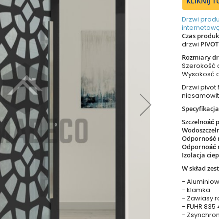
KLIKNIJ 
Drzwi prod
internetową
Czas produkc
drzwi
PIVOT
Rozmiary dr
Szerokość
Wysokosć 
Drzwi pivot
niesamowit
Specyfikacja
Szczelność 
Wodoszczel
Odporność 
Odporność 
Izolacja cie
W skład zes
- Aluminiow
- klamka
- Zawiasy r
- FUHR 835
- Zsynchro