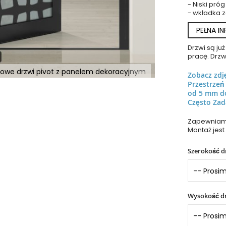
- Niski próg
- wkładka 
PEŁNA I
Drzwi są j
pracę. Drzw
iowe drzwi pivot z panelem dekoracyjnym
Zobacz zdj
Przestrze
od 5 mm d
Często Zad
Zapewniamy
Montaż jest
Szerokość d
Wysokość dr