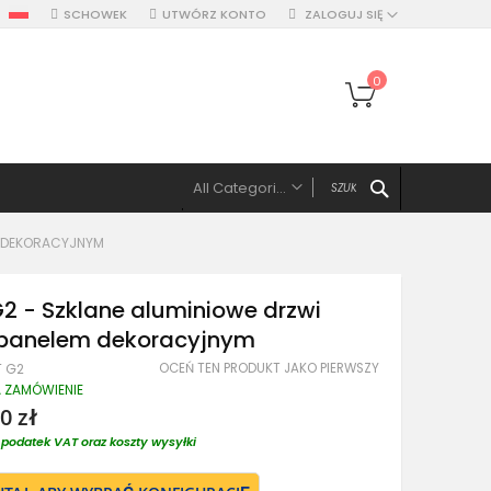
SCHOWEK
UTWÓRZ KONTO
ZALOGUJ SIĘ
Mój koszyk
0
SZUKAJ
All Categories
ALL CATEGORIES
EM DEKORACYJNYM
Drzwi
Drzwi pojedyńcze aluminiowe
2 - Szklane aluminiowe drzwi
Drzwi podwójne, z panelami, naświetlem
z panelem dekoracyjnym
Drzwi z lewym panelem
OCEŃ TEN PRODUKT JAKO PIERWSZY
T G2
Drzwi z prawym panelem
A ZAMÓWIENIE
Drzwi z dwoma panelami
0 zł
Drzwi z górnym naświetlem
podatek VAT oraz koszty wysyłki
Drzwi z lewym naświetlem