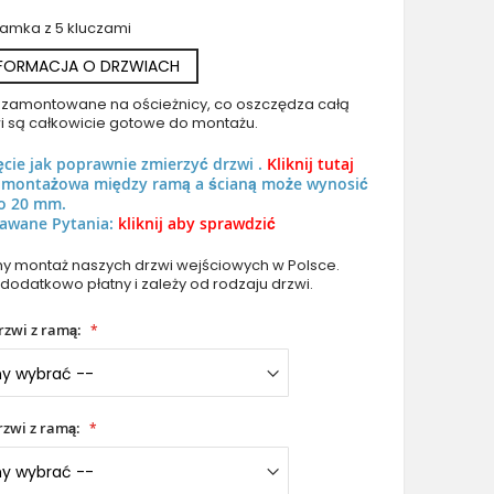
zamka z 5 kluczami
NFORMACJA O DRZWIACH
uż zamontowane na ościeżnicy, co oszczędza całą
i są całkowicie gotowe do montażu.
PIVOT G2 - Szklane aluminiowe drzwi pivot z panelem deko
ęcie jak poprawnie zmierzyć drzwi .
Kliknij tutaj
ń montażowa między ramą a ścianą może wynosić
o 20 mm.
awane Pytania:
kliknij aby sprawdzić
 montaż naszych drzwi wejściowych w Polsce.
 dodatkowo płatny i zależy od rodzaju drzwi.
rzwi z ramą:
zwi z ramą: