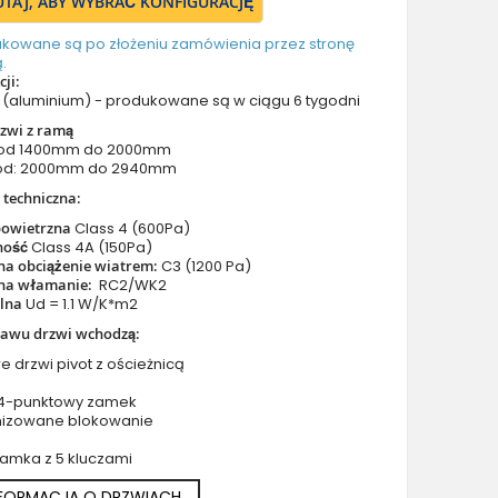
TUTAJ, ABY WYBRAĆ KONFIGURACJĘ
Drzwi z prawym naświetlem
Drzwi z górnym i lewym naświetlem
ukowane są po złożeniu zamówienia przez stronę
.
Drzwi z górnym i prawym naświetlem
ji:
Drzwi z lewym i prawym naświetlem
(aluminium) - produkowane są w ciągu 6 tygodni
Drzwi z lewym, prawym i górnym naświetlem
zwi z ramą
 od 1400mm do 2000mm
Drzwi podwójne aluminiowe
od: 2000mm do 2940mm
Drzwi podwójne z lewym i prawym naświetlem
 techniczna:
Drzwi podwójne z górnym naświetlem
powietrzna
Class 4 (600Pa)
Drzwi podwójne z lewym, prawym i górnym naświetlem
ność
Class 4A (150Pa)
na obciążenie wiatrem:
C3 (1200 Pa)
Akcesoria do drzwi
na włamanie:
RC2/WK2
Drzwi balkonowe / tarasowe
plna
Ud = 1.1 W/K*m2
Drzwi garażowe
tawu drzwi wchodzą:
Drzwi Aluminiowe Pivot
e drzwi pivot z ościeżnicą
Szklane drzwi pivot
 4-punktowy zamek
Szklane aluminiowe drzwi wejściowe
nizowane blokowanie
Okna aluminiowe
zamka z 5 kluczami
NFORMACJA O DRZWIACH