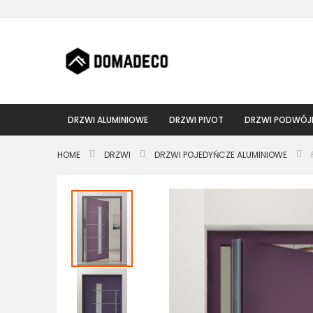
Przejdź
do
treści
DRZWI ALUMINIOWE
DRZWI PIVOT
DRZWI PODWÓJ
HOME
DRZWI
DRZWI POJEDYŃCZE ALUMINIOWE
Przejdź
na
koniec
galerii