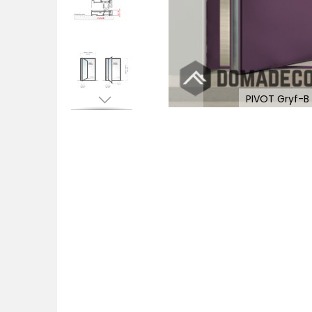
PIVOT Gryf-B 
Przejdź
na
początek
galerii