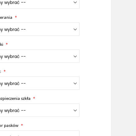
erania
ki
:
zpieczenia szkła
or pasków