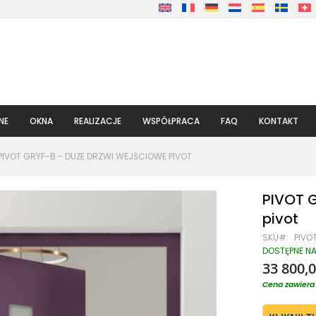
NE
OKNA
REALIZACJE
WSPÓŁPRACA
FAQ
KONTAKT
PIVOT GRYF-B - DUŻE DRZWI WEJŚCIOWE PIVOT
PIVOT G
pivot
SKU
PIVO
DOSTĘPNE N
33 800,0
Cena zawiera 