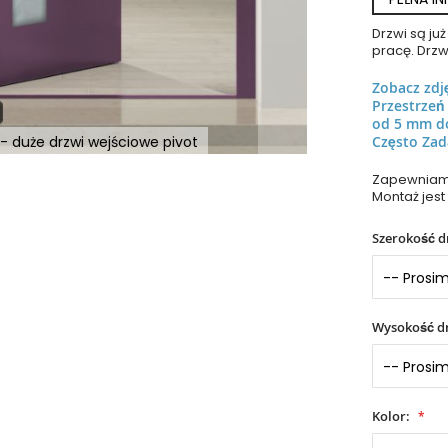
Drzwi są j
pracę. Drzw
Zobacz zdj
Przestrze
od 5 mm d
- duże drzwi wejściowe pivot
Często Zad
Zapewniamy
Montaż jest
Szerokość d
Wysokość dr
Kolor: