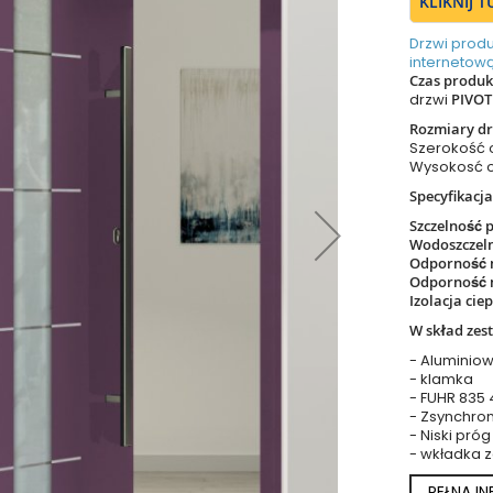
KLIKNIJ 
Drzwi prod
internetową
Czas produkc
drzwi
PIVOT
Rozmiary dr
Szerokość
Wysokosć 
Specyfikacja
Szczelność 
Wodoszczel
Odporność 
Odporność 
Izolacja cie
W skład zes
- Aluminiow
- klamka
- FUHR 835
- Zsynchro
- Niski próg
- wkładka 
PEŁNA I