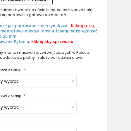
uż zamontowane na ościeżnicy, co oszczędza całą
i są całkowicie gotowe do montażu.
ęcie jak poprawnie zmierzyć drzwi .
Kliknij tutaj
ń montażowa między ramą a ścianą może wynosić
o 20 mm.
awane Pytania:
kliknij aby sprawdzić
PIVOT Gryf-B - duże drzwi wejściowe pivot
 montaż naszych drzwi wejściowych w Polsce.
 dodatkowo płatny i zależy od rodzaju drzwi.
rzwi z ramą:
zwi z ramą: