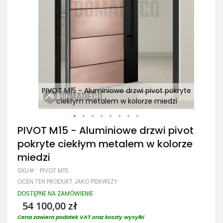
ryte
PIVOT M15 - Aluminiowe drzwi pivot pokryte
ciekłym metalem w kolorze miedzi
Przejdź
PIVOT M15 - Aluminiowe drzwi pivot
na
pokryte ciekłym metalem w kolorze
początek
galerii
miedzi
SKU
PIVOT M15
OCEŃ TEN PRODUKT JAKO PIERWSZY
DOSTĘPNE NA ZAMÓWIENIE
54 100,00 zł
Cena zawiera podatek VAT oraz koszty wysyłki