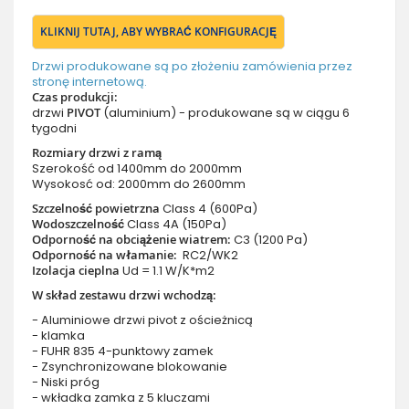
KLIKNIJ TUTAJ, ABY WYBRAĆ KONFIGURACJĘ
Drzwi produkowane są po złożeniu zamówienia przez
stronę internetową.
Czas produkcji:
drzwi
PIVOT
(aluminium) - produkowane są w ciągu 6
tygodni
Rozmiary drzwi z ramą
Szerokość od 1400mm do 2000mm
Wysokosć od: 2000mm do 2600mm
Szczelność powietrzna
Class 4 (600Pa)
Wodoszczelność
Class 4A (150Pa)
Odporność na obciążenie wiatrem:
C3 (1200 Pa)
Odporność na włamanie:
RC2/WK2
Izolacja cieplna
Ud = 1.1 W/K*m2
W skład zestawu drzwi wchodzą:
- Aluminiowe drzwi pivot z ościeżnicą
- klamka
- FUHR 835 4-punktowy zamek
- Zsynchronizowane blokowanie
- Niski próg
- wkładka zamka z 5 kluczami