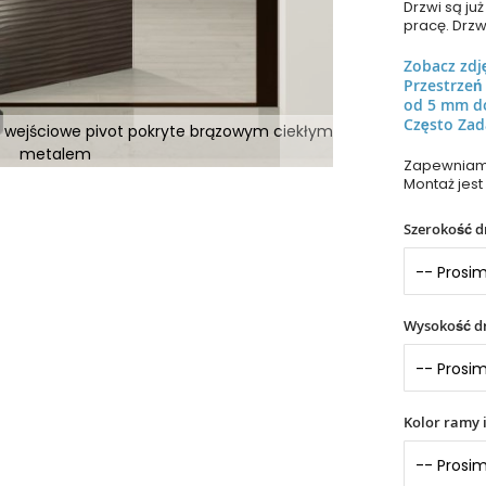
Drzwi są j
pracę. Drzw
Zobacz zdj
Przestrze
od 5 mm d
Często Zad
i wejściowe pivot pokryte brązowym ciekłym
metalem
Zapewniamy
Montaż jest
Szerokość d
Wysokość dr
Kolor ramy 