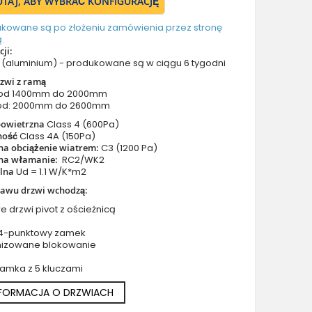
TUTAJ, ABY WYBRAĆ KONFIGURACJĘ
Drzwi z prawym naświetlem
Drzwi z górnym i lewym naświetlem
ukowane są po złożeniu zamówienia przez stronę
.
Drzwi z górnym i prawym naświetlem
ji:
Drzwi z lewym i prawym naświetlem
(aluminium) - produkowane są w ciągu 6 tygodni
Drzwi z lewym, prawym i górnym naświetlem
zwi z ramą
 od 1400mm do 2000mm
Drzwi podwójne aluminiowe
od: 2000mm do 2600mm
Drzwi podwójne z lewym i prawym naświetlem
powietrzna
Class 4 (600Pa)
Drzwi podwójne z górnym naświetlem
ność
Class 4A (150Pa)
na obciążenie wiatrem:
C3 (1200 Pa)
Drzwi podwójne z lewym, prawym i górnym naświetlem
na włamanie:
RC2/WK2
Akcesoria do drzwi
plna
Ud = 1.1 W/K*m2
Drzwi balkonowe / tarasowe
tawu drzwi wchodzą:
Drzwi garażowe
e drzwi pivot z ościeżnicą
Drzwi Aluminiowe Pivot
 4-punktowy zamek
Szklane drzwi pivot
nizowane blokowanie
Szklane aluminiowe drzwi wejściowe
zamka z 5 kluczami
Okna aluminiowe
NFORMACJA O DRZWIACH