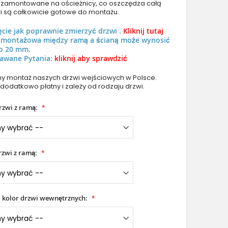
uż zamontowane na ościeżnicy, co oszczędza całą
i są całkowicie gotowe do montażu.
ęcie jak poprawnie zmierzyć drzwi .
Kliknij tutaj
ń montażowa między ramą a ścianą może wynosić
o 20 mm.
awane Pytania:
kliknij aby sprawdzić
PIVOT M16 - aluminiowe drzwi wejściowe pivot pokryte brązo
metalem
 montaż naszych drzwi wejściowych w Polsce.
 dodatkowo płatny i zależy od rodzaju drzwi.
rzwi z ramą:
zwi z ramą:
i kolor drzwi wewnętrznych: