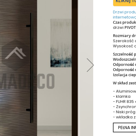
KLIKNIJ 
Drzwi prod
internetową
Czas produkc
drzwi
PIVOT
Rozmiary dr
Szerokość
Wysokosć 
Szczelność 
Wodoszczel
Odporność 
Odporność 
Izolacja cie
W skład zes
- Aluminiow
- klamka
- FUHR 835
- Zsynchro
- Niski próg
- wkładka 
PEŁNA I