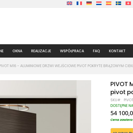
NE
OKNA
REALIZACJE
WSPÓŁPRACA
FAQ
KONTAKT
PIVOT M16 - ALUMINIOWE DRZWI WEJŚCIOWE PIVOT POKRYTE BRĄZOWYM CIEK
PIVOT M
pivot 
SKU
PIVO
DOSTĘPNE N
54 100,0
Cena zawiera 