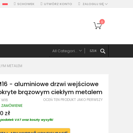
SCHOWEK
UTWÓRZ KONTO
ZALOGUJ SIĘ
Mój koszyk
0
SZUKAJ
All Categories
ALL CATEGORIES
ŁYM METALEM
Drzwi
Drzwi pojedyńcze aluminiowe
16 - aluminiowe drzwi wejściowe
Drzwi podwójne, z panelami, naświetlem
pokryte brązowym ciekłym metalem
Drzwi z lewym panelem
OCEŃ TEN PRODUKT JAKO PIERWSZY
T M16
Drzwi z prawym panelem
A ZAMÓWIENIE
Drzwi z dwoma panelami
0 zł
Drzwi z górnym naświetlem
podatek VAT oraz koszty wysyłki
Drzwi z lewym naświetlem