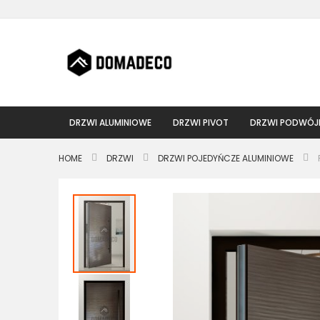
Przejdź
do
treści
DRZWI ALUMINIOWE
DRZWI PIVOT
DRZWI PODWÓJ
HOME
DRZWI
DRZWI POJEDYŃCZE ALUMINIOWE
Przejdź
na
koniec
galerii