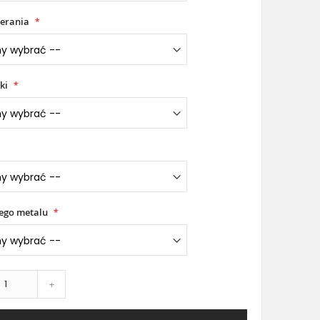
erania
ki
łego metalu
+