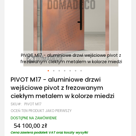
ivot z
PIVOT M17 - aluminiowe drzwi wejściowe pivot z
PI
miedzi
frezowanym ciekłym metalem w kolorze miedzi
fr
Przejdź
PIVOT M17 - aluminiowe drzwi
na
wejściowe pivot z frezowanym
początek
galerii
ciekłym metalem w kolorze miedzi
SKU
PIVOT M17
OCEŃ TEN PRODUKT JAKO PIERWSZY
DOSTĘPNE NA ZAMÓWIENIE
54 100,00 zł
Cena zawiera podatek VAT oraz koszty wysyłki