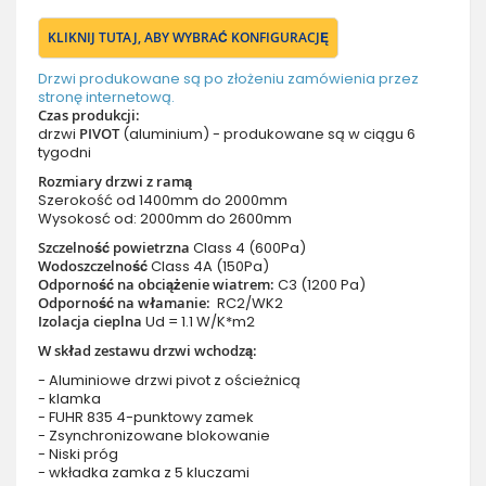
KLIKNIJ TUTAJ, ABY WYBRAĆ KONFIGURACJĘ
Drzwi produkowane są po złożeniu zamówienia przez
stronę internetową.
Czas produkcji:
drzwi
PIVOT
(aluminium) - produkowane są w ciągu 6
tygodni
Rozmiary drzwi z ramą
Szerokość od 1400mm do 2000mm
Wysokosć od: 2000mm do 2600mm
Szczelność powietrzna
Class 4 (600Pa)
Wodoszczelność
Class 4A (150Pa)
Odporność na obciążenie wiatrem:
C3 (1200 Pa)
Odporność na włamanie:
RC2/WK2
Izolacja cieplna
Ud = 1.1 W/K*m2
W skład zestawu drzwi wchodzą:
- Aluminiowe drzwi pivot z ościeżnicą
- klamka
- FUHR 835 4-punktowy zamek
- Zsynchronizowane blokowanie
- Niski próg
- wkładka zamka z 5 kluczami