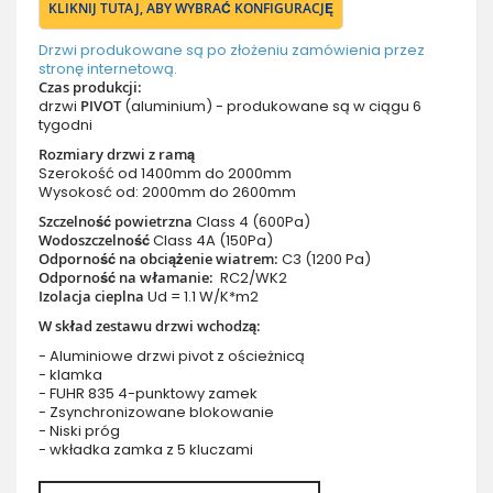
KLIKNIJ TUTAJ, ABY WYBRAĆ KONFIGURACJĘ
Drzwi produkowane są po złożeniu zamówienia przez
stronę internetową.
Czas produkcji:
drzwi
PIVOT
(aluminium) - produkowane są w ciągu 6
tygodni
Rozmiary drzwi z ramą
Szerokość od 1400mm do 2000mm
Wysokosć od: 2000mm do 2600mm
Szczelność powietrzna
Class 4 (600Pa)
Wodoszczelność
Class 4A (150Pa)
Odporność na obciążenie wiatrem:
C3 (1200 Pa)
Odporność na włamanie:
RC2/WK2
Izolacja cieplna
Ud = 1.1 W/K*m2
W skład zestawu drzwi wchodzą:
- Aluminiowe drzwi pivot z ościeżnicą
- klamka
- FUHR 835 4-punktowy zamek
- Zsynchronizowane blokowanie
- Niski próg
- wkładka zamka z 5 kluczami