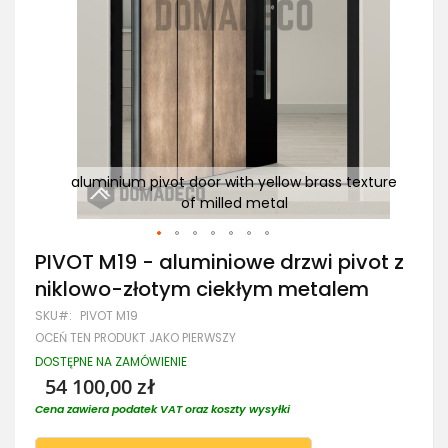
lowo-
aluminium pivot door with yellow brass texture
P
of milled metal
Przejdź
PIVOT M19 - aluminiowe drzwi pivot z
na
niklowo-złotym ciekłym metalem
początek
galerii
SKU
PIVOT M19
OCEŃ TEN PRODUKT JAKO PIERWSZY
DOSTĘPNE NA ZAMÓWIENIE
54 100,00 zł
Cena zawiera podatek VAT oraz koszty wysyłki