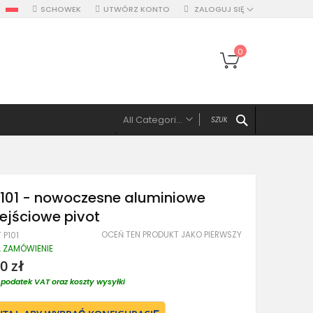
SCHOWEK
UTWÓRZ KONTO
ZALOGUJ SIĘ
Mój koszyk
0
SZUKAJ
All Categories
ALL CATEGORIES
Drzwi
Drzwi pojedyńcze aluminiowe
P101 - nowoczesne aluminiowe
Drzwi podwójne, z panelami, naświetlem
ejściowe pivot
Drzwi z lewym panelem
OCEŃ TEN PRODUKT JAKO PIERWSZY
 P101
Drzwi z prawym panelem
A ZAMÓWIENIE
Drzwi z dwoma panelami
0 zł
Drzwi z górnym naświetlem
podatek VAT oraz koszty wysyłki
Drzwi z lewym naświetlem