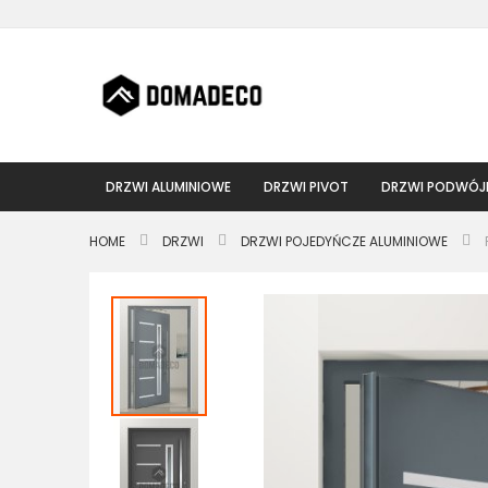
Przejdź
do
treści
DRZWI ALUMINIOWE
DRZWI PIVOT
DRZWI PODWÓJ
HOME
DRZWI
DRZWI POJEDYŃCZE ALUMINIOWE
Przejdź
na
koniec
galerii