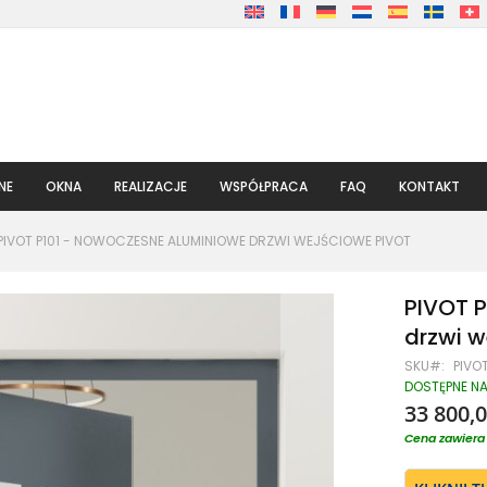
NE
OKNA
REALIZACJE
WSPÓŁPRACA
FAQ
KONTAKT
PIVOT P101 - NOWOCZESNE ALUMINIOWE DRZWI WEJŚCIOWE PIVOT
PIVOT 
drzwi w
SKU
PIVOT
DOSTĘPNE N
33 800,0
Cena zawiera 