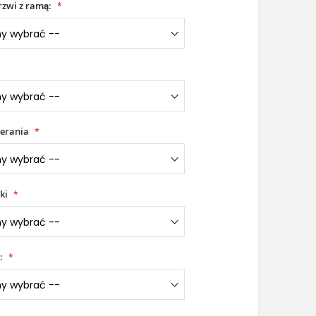
zwi z ramą:
erania
ki
: