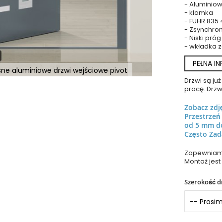
- Aluminiow
- klamka
- FUHR 835
- Zsynchro
- Niski próg
- wkładka 
PEŁNA I
ne aluminiowe drzwi wejściowe pivot
Drzwi są j
pracę. Drzw
Zobacz zdj
Przestrze
od 5 mm d
Często Zad
Zapewniamy
Montaż jest
Szerokość d