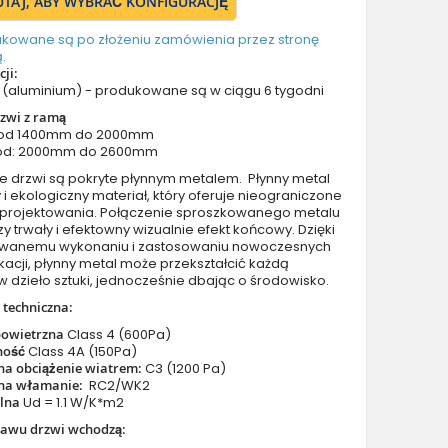
TUTAJ, ABY WYBRAĆ KONFIGURACJĘ
Drzwi z prawym naświetlem
Drzwi z górnym i lewym naświetlem
ukowane są po złożeniu zamówienia przez stronę
.
Drzwi z górnym i prawym naświetlem
ji:
Drzwi z lewym i prawym naświetlem
(aluminium) - produkowane są w ciągu 6 tygodni
Drzwi z lewym, prawym i górnym naświetlem
zwi z ramą
 od 1400mm do 2000mm
Drzwi podwójne aluminiowe
od: 2000mm do 2600mm
Drzwi podwójne z lewym i prawym naświetlem
e drzwi są pokryte płynnym metalem. Płynny metal
Drzwi podwójne z górnym naświetlem
y i ekologiczny materiał, który oferuje nieograniczone
 projektowania. Połączenie sproszkowanego metalu
Drzwi podwójne z lewym, prawym i górnym naświetlem
rzy trwały i efektowny wizualnie efekt końcowy. Dzięki
Akcesoria do drzwi
owanemu wykonaniu i zastosowaniu nowoczesnych
ikacji, płynny metal może przekształcić każdą
Drzwi balkonowe / tarasowe
w dzieło sztuki, jednocześnie dbając o środowisko.
Drzwi garażowe
 techniczna:
Drzwi Aluminiowe Pivot
powietrzna
Class 4 (600Pa)
Szklane drzwi pivot
ność
Class 4A (150Pa)
na obciążenie wiatrem:
C3 (1200 Pa)
Szklane aluminiowe drzwi wejściowe
na włamanie:
RC2/WK2
Okna aluminiowe
plna
Ud = 1.1 W/K*m2
tawu drzwi wchodzą: