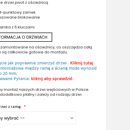
e drzwi pivot z ościeżnicą
 4-punktowy zamek
nizowane blokowanie
zamka z 5 kluczami
NFORMACJA O DRZWIACH
PIVOT P101 - nowoczesne aluminiowe drzwi wejściowe p
uż zamontowane na ościeżnicy, co oszczędza całą
i są całkowicie gotowe do montażu.
ęcie jak poprawnie zmierzyć drzwi .
Kliknij tutaj
ń montażowa między ramą a ścianą może wynosić
o 20 mm.
awane Pytania:
kliknij aby sprawdzić
 montaż naszych drzwi wejściowych w Polsce.
 dodatkowo płatny i zależy od rodzaju drzwi.
rzwi z ramą: