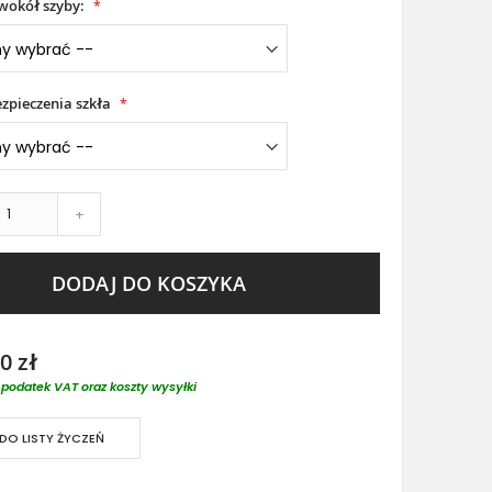
wokół szyby:
zpieczenia szkła
+
DODAJ DO KOSZYKA
0 zł
podatek VAT oraz koszty wysyłki
DO LISTY ŻYCZEŃ