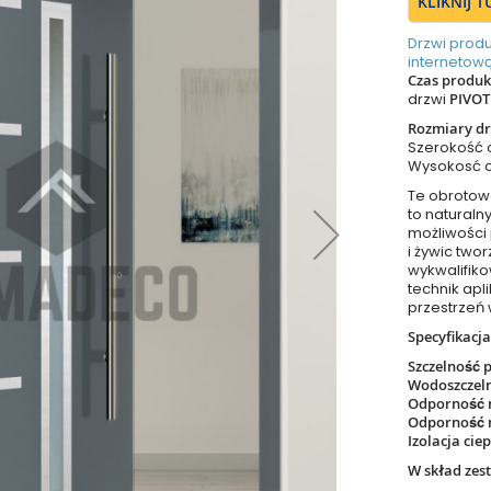
KLIKNIJ 
Drzwi prod
internetową
Czas produkc
drzwi
PIVOT
Rozmiary dr
Szerokość
Wysokosć 
Te obrotow
to naturaln
możliwości
i żywic two
wykwalifik
technik apl
przestrzeń 
Specyfikacja
Szczelność 
Wodoszczel
Odporność 
Odporność 
Izolacja cie
W skład zes