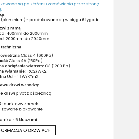
Drzwi z prawym naświetlem
ukowane są po złożeniu zamówienia przez stronę
.
Drzwi z górnym i lewym naświetlem
ji:
Drzwi z górnym i prawym naświetlem
(aluminium) - produkowane są w ciągu 6 tygodni
Drzwi z lewym i prawym naświetlem
zwi z ramą
 od 1400mm do 2000mm
Drzwi z lewym, prawym i górnym naświetlem
od: 2000mm do 2940mm
Drzwi podwójne aluminiowe
 techniczna:
Drzwi podwójne z lewym i prawym naświetlem
powietrzna
Class 4 (600Pa)
Drzwi podwójne z górnym naświetlem
ność
Class 4A (150Pa)
na obciążenie wiatrem:
C3 (1200 Pa)
Drzwi podwójne z lewym, prawym i górnym naświetlem
na włamanie:
RC2/WK2
Akcesoria do drzwi
plna
Ud = 1.1 W/K*m2
Drzwi balkonowe / tarasowe
tawu drzwi wchodzą:
Drzwi garażowe
e drzwi pivot z ościeżnicą
Drzwi Aluminiowe Pivot
 4-punktowy zamek
Szklane drzwi pivot
nizowane blokowanie
Szklane aluminiowe drzwi wejściowe
zamka z 5 kluczami
Okna aluminiowe
NFORMACJA O DRZWIACH