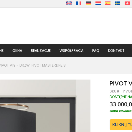
NE
OKNA
REALIZACJE
WSPÓŁPRACA
FAQ
KONTAKT
PIVOT V19 - DRZWI PIVOT MASTERLINE 8
PIVOT V
SKU
PIVO
DOSTĘPNE N
33 000,0
Cena zawiera 
KLIKNIJ 