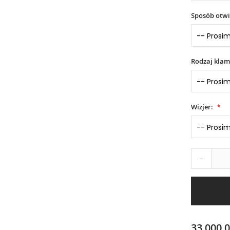
Sposób otwi
Rodzaj klam
Wizjer:
-
33 000,0