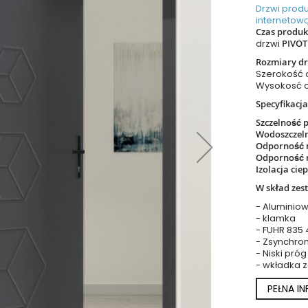
Drzwi prod
internetową
Czas produkc
drzwi
PIVOT
Rozmiary dr
Szerokość
Wysokosć 
Specyfikacja
Szczelność 
Wodoszczel
Odporność 
Odporność 
Izolacja cie
W skład zes
- Aluminiow
- klamka
- FUHR 835
- Zsynchro
- Niski próg
- wkładka 
PEŁNA I