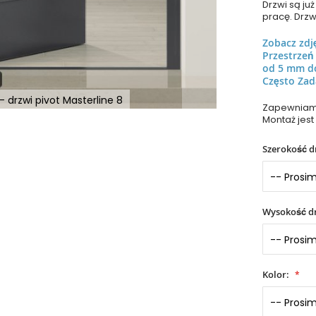
Drzwi są j
pracę. Drzw
Zobacz zdj
Przestrze
od 5 mm d
Często Zad
- drzwi pivot Masterline 8
Zapewniamy
Montaż jest
Szerokość d
Wysokość dr
Kolor: