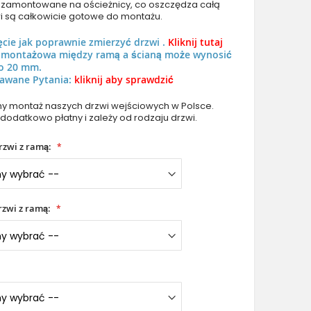
uż zamontowane na ościeżnicy, co oszczędza całą
i są całkowicie gotowe do montażu.
ęcie jak poprawnie zmierzyć drzwi .
Kliknij tutaj
ń montażowa między ramą a ścianą może wynosić
o 20 mm.
awane Pytania:
kliknij aby sprawdzić
PIVOT V19 - drzwi pivot Masterline 8
 montaż naszych drzwi wejściowych w Polsce.
 dodatkowo płatny i zależy od rodzaju drzwi.
rzwi z ramą:
zwi z ramą: