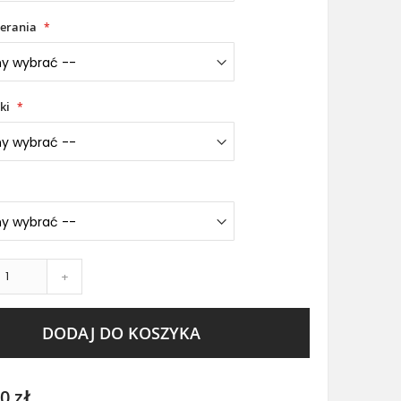
erania
ki
+
DODAJ DO KOSZYKA
0 zł