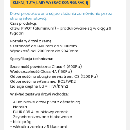
KLIKNIJ TUTAJ, ABY WYBRAĆ KONFIGURACJĘ
Drzwi produkowane są po złożeniu zamówienia przez
stronę internetową.
Czas produkcji:
drzwi
PIVOT
(aluminium) - produkowane są w ciągu 6
tygodni
Rozmiary drzwi z ramą
Szerokość od 1400mm do 2000mm
Wysokosć od: 2000mm do 2940mm
Specyfikacja techniczna:
Szczelność powietrzna
Class 4 (600Pa)
Wodoszczelność
Class 4A (150Pa)
Odporność na obciążenie wiatrem:
C3 (1200 Pa)
Odporność na włamanie:
RC2/WK2
Izolacja cieplna
Ud = 1.1 W/K*m2
W skład zestawu drzwi wchodzą:
- Aluminiowe drzwi pivot z ościeżnicą
- klamka
- FUHR 835 4-punktowy zamek
- Zsynchronizowane blokowanie
- Niski próg
- wkładka zamka z 5 kluczami