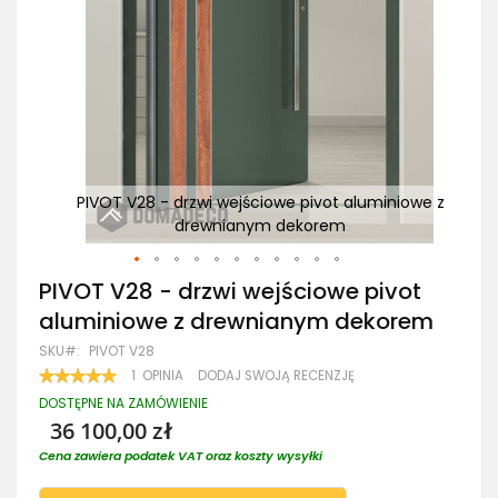
iowe z
PIVOT V28 - drzwi wejściowe pivot aluminiowe z
Pa
drewnianym dekorem
Przejdź
PIVOT V28 - drzwi wejściowe pivot
na
aluminiowe z drewnianym dekorem
początek
galerii
SKU
PIVOT V28
OCENA:
1
OPINIA
DODAJ SWOJĄ RECENZJĘ
100
100
% OF
DOSTĘPNE NA ZAMÓWIENIE
36 100,00 zł
Cena zawiera podatek VAT oraz koszty wysyłki