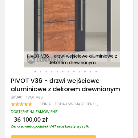
e z
PIVOT V36 - drzwi wejściowe aluminiowe z
dekorem drewnianym
Przejdź
PIVOT V36 - drzwi wejściowe
na
aluminiowe z dekorem drewnianym
początek
galerii
SKU
PIVOT V36
OCENA:
1
OPINIA
DODAJ SWOJĄ RECENZJĘ
100
100
% OF
DOSTĘPNE NA ZAMÓWIENIE
36 100,00 zł
Cena zawiera podatek VAT oraz koszty wysyłki