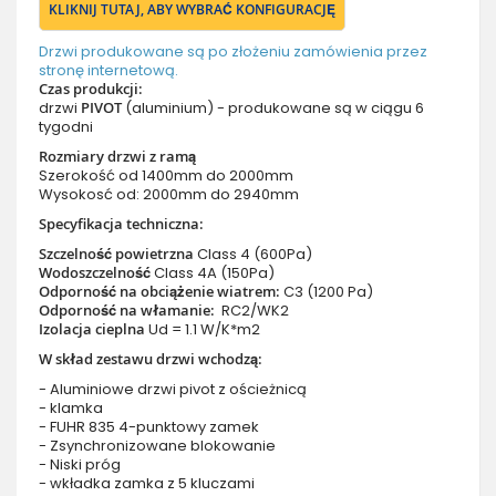
KLIKNIJ TUTAJ, ABY WYBRAĆ KONFIGURACJĘ
Drzwi produkowane są po złożeniu zamówienia przez
stronę internetową.
Czas produkcji:
drzwi
PIVOT
(aluminium) - produkowane są w ciągu 6
tygodni
Rozmiary drzwi z ramą
Szerokość od 1400mm do 2000mm
Wysokosć od: 2000mm do 2940mm
Specyfikacja techniczna:
Szczelność powietrzna
Class 4 (600Pa)
Wodoszczelność
Class 4A (150Pa)
Odporność na obciążenie wiatrem:
C3 (1200 Pa)
Odporność na włamanie:
RC2/WK2
Izolacja cieplna
Ud = 1.1 W/K*m2
W skład zestawu drzwi wchodzą:
- Aluminiowe drzwi pivot z ościeżnicą
- klamka
- FUHR 835 4-punktowy zamek
- Zsynchronizowane blokowanie
- Niski próg
- wkładka zamka z 5 kluczami