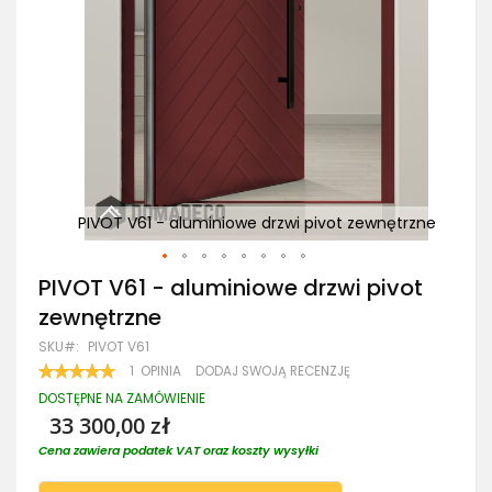
ętrzne
PIVOT V61 - aluminiowe drzwi pivot zewnętrzne
PI
Przejdź
PIVOT V61 - aluminiowe drzwi pivot
na
zewnętrzne
początek
galerii
SKU
PIVOT V61
OCENA:
1
OPINIA
DODAJ SWOJĄ RECENZJĘ
100
100
% OF
DOSTĘPNE NA ZAMÓWIENIE
33 300,00 zł
Cena zawiera podatek VAT oraz koszty wysyłki