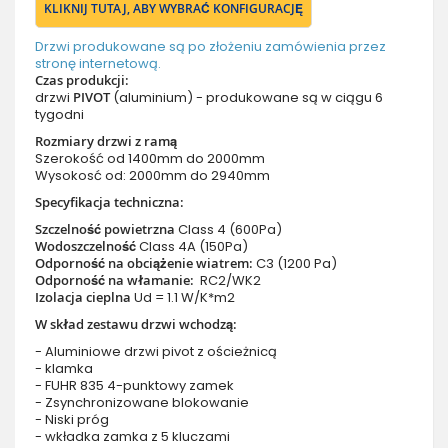
KLIKNIJ TUTAJ, ABY WYBRAĆ KONFIGURACJĘ
Drzwi produkowane są po złożeniu zamówienia przez
stronę internetową.
Czas produkcji:
drzwi
PIVOT
(aluminium) - produkowane są w ciągu 6
tygodni
Rozmiary drzwi z ramą
Szerokość od 1400mm do 2000mm
Wysokosć od: 2000mm do 2940mm
Specyfikacja techniczna:
Szczelność powietrzna
Class 4 (600Pa)
Wodoszczelność
Class 4A (150Pa)
Odporność na obciążenie wiatrem:
C3 (1200 Pa)
Odporność na włamanie:
RC2/WK2
Izolacja cieplna
Ud = 1.1 W/K*m2
W skład zestawu drzwi wchodzą:
- Aluminiowe drzwi pivot z ościeżnicą
- klamka
- FUHR 835 4-punktowy zamek
- Zsynchronizowane blokowanie
- Niski próg
- wkładka zamka z 5 kluczami