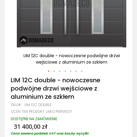
drzwi
LIM 12C double - nowoczesne podwójne drzwi
L
wejściowe z aluminium ze szkłem
Przejdź
LIM 12C double - nowoczesne
na
podwójne drzwi wejściowe z
początek
galerii
aluminium ze szkłem
SKU
LIM 12C DOUBLE
OCEŃ TEN PRODUKT JAKO PIERWSZY
DOSTĘPNE NA ZAMÓWIENIE
31 400,00 zł
Cena zawiera podatek VAT oraz koszty wysyłki