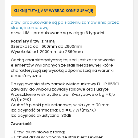
KLIKNIJ TUTAJ, ABY WYBRAĆ KONFIGURACJĘ
Drzwi produkowane są po złożeniu zamówienia przez
stronę internetową.
drzwi
LIM
- produkowane są w ciągu 6 tygodni
Rozmiary drzwi z ramą
Szerokość od: 1600mm do 2600mm
Wysokość od: 2000mm do 2860mm
Cechą charakterystyczną tej serii jest zastosowanie
elementów wykonanych ze stali nierdzewnej, które
charakteryzują się wysoką odpornością na warunki
atmosferyczne.
Do ryglowania służy zamek wielopunktowy FUHR 855GL.
Zawiasy: do wyboru zawiasy rolkowe oraz ukryte.
Przeszklenie w skrzydle drzwi: 3-szybowe o Ug = 0,5
W/(m2*K).
Grubość pianki poliuretanowej w skrzydle: 70 mm.
Izolacyjność termiczna: Ud = 0,7 W/(m2*K)
Izolacyjność akustyczna: 30dB
Zawartość:
- Drzwi aluminiowe z ramą;
- Uchwyt drzwi wykonany ze stali nierdzewnej;