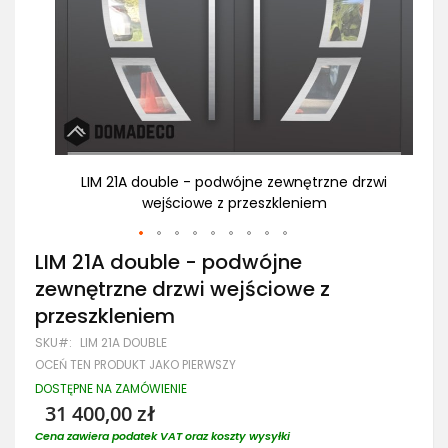
rzwi
LIM 21A double - podwójne zewnętrzne drzwi
wejściowe z przeszkleniem
Przejdź
LIM 21A double - podwójne
na
zewnętrzne drzwi wejściowe z
początek
galerii
przeszkleniem
SKU
LIM 21A DOUBLE
OCEŃ TEN PRODUKT JAKO PIERWSZY
DOSTĘPNE NA ZAMÓWIENIE
31 400,00 zł
Cena zawiera podatek VAT oraz koszty wysyłki