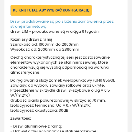
KLIKNIJ TUTAJ, ABY WYBRAĆ KONFIGURACJĘ
Drzwi produkowane są po złożeniu zamówienia przez
stronę internetową.
drzwi
LIM
- produkowane są w ciągu 6 tygodni
Rozmiary drzwi z ramą
Szerokość od: 1600mm do 2600mm
Wysokość od: 2000mm do 2860mm
Cechą charakterystyczną tej serii jest zastosowanie
elementów wykonanych ze stali nierdzewnej, które
charakteryzują się wysoką odpornością na warunki
atmosferyczne.
Do ryglowania służy zamek wielopunktowy FUHR 855GL.
Zawiasy: do wyboru zawiasy rolkowe oraz ukryte.
Przeszklenie w skrzydle drzwi: 3-szybowe o Ug = 0,5
W/(m2*K).
Grubość pianki poliuretanowej w skrzydle: 70 mm.
Izolacyjność termiczna: Ud = 0,7 W/(m2*K)
Izolacyjność akustyczna: 30dB
Zawartość:
- Drzwi aluminiowe z ramą;
- Uchwyt drzwi wykonany ze stali nierdzewnej;