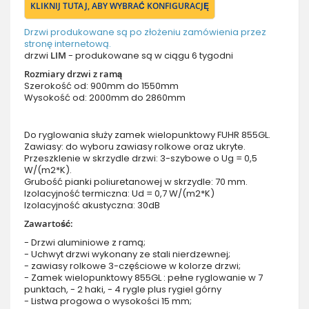
KLIKNIJ TUTAJ, ABY WYBRAĆ KONFIGURACJĘ
Drzwi produkowane są po złożeniu zamówienia przez
stronę internetową.
drzwi
LIM
- produkowane są w ciągu 6 tygodni
Rozmiary drzwi z ramą
Szerokość od: 900mm do 1550mm
Wysokość od: 2000mm do 2860mm
Do ryglowania służy zamek wielopunktowy FUHR 855GL.
Zawiasy: do wyboru zawiasy rolkowe oraz ukryte.
Przeszklenie w skrzydle drzwi: 3-szybowe o Ug = 0,5
W/(m2*K).
Grubość pianki poliuretanowej w skrzydle: 70 mm.
Izolacyjność termiczna: Ud = 0,7 W/(m2*K)
Izolacyjność akustyczna: 30dB
Zawartość:
- Drzwi aluminiowe z ramą;
- Uchwyt drzwi wykonany ze stali nierdzewnej;
- zawiasy rolkowe 3-częściowe w kolorze drzwi;
- Zamek wielopunktowy 855GL : pełne ryglowanie w 7
punktach, - 2 haki, - 4 rygle plus rygiel górny
- Listwa progowa o wysokości 15 mm;