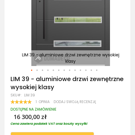
okiej
LIM 39 - aluminiowe drzwi zewnętrzne wysokiej
LI
klasy
Przejdź
LIM 39 - aluminiowe drzwi zewnętrzne
na
wysokiej klasy
początek
galerii
SKU
LIM 39
OCENA:
1
OPINIA
DODAJ SWOJĄ RECENZJĘ
100
100
% OF
DOSTĘPNE NA ZAMÓWIENIE
16 300,00 zł
Cena zawiera podatek VAT oraz koszty wysyłki