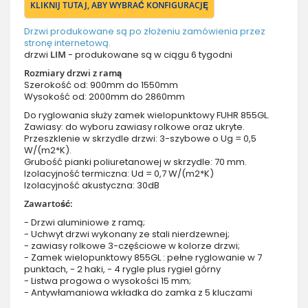
KLIKNIJ TUTAJ, ABY WYBRAĆ KONFIGURACJĘ
Drzwi produkowane są po złożeniu zamówienia przez
stronę internetową.
drzwi
LIM
- produkowane są w ciągu 6 tygodni
Rozmiary drzwi z ramą
Szerokość od: 900mm do 1550mm
Wysokość od: 2000mm do 2860mm
Do ryglowania służy zamek wielopunktowy FUHR 855GL.
Zawiasy: do wyboru zawiasy rolkowe oraz ukryte.
Przeszklenie w skrzydle drzwi: 3-szybowe o Ug = 0,5
W/(m2*K).
Grubość pianki poliuretanowej w skrzydle: 70 mm.
Izolacyjność termiczna: Ud = 0,7 W/(m2*K)
Izolacyjność akustyczna: 30dB
Zawartość:
- Drzwi aluminiowe z ramą;
- Uchwyt drzwi wykonany ze stali nierdzewnej;
- zawiasy rolkowe 3-częściowe w kolorze drzwi;
- Zamek wielopunktowy 855GL : pełne ryglowanie w 7
punktach, - 2 haki, - 4 rygle plus rygiel górny
- Listwa progowa o wysokości 15 mm;
- Antywłamaniowa wkładka do zamka z 5 kluczami