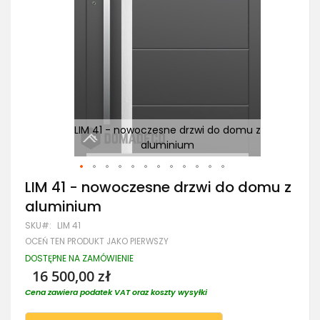
z
LIM 41 - nowoczesne drzwi do domu z
aluminium
Przejdź
LIM 41 - nowoczesne drzwi do domu z
na
aluminium
początek
galerii
SKU
LIM 41
OCEŃ TEN PRODUKT JAKO PIERWSZY
DOSTĘPNE NA ZAMÓWIENIE
16 500,00 zł
Cena zawiera podatek VAT oraz koszty wysyłki