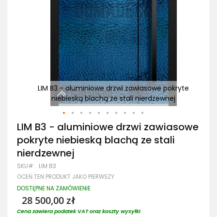
kryte
LIM B3 - aluminiowe drzwi zawiasowe pokryte
L
j
niebieską blachą ze stali nierdzewnej
Przejdź
LIM B3 - aluminiowe drzwi zawiasowe
na
pokryte niebieską blachą ze stali
początek
galerii
nierdzewnej
SKU
LIM B3
OCEŃ TEN PRODUKT JAKO PIERWSZY
DOSTĘPNE NA ZAMÓWIENIE
28 500,00 zł
Cena zawiera podatek VAT oraz koszty wysyłki