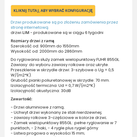
KLIKNIJ TUTAJ, ABY WYBRAĆ KONFIGURACJĘ
Drzwi produkowane są po złożeniu zamówienia przez
stronę internetową.
drzwi
LIM
- produkowane są w ciągu 6 tygodni
Rozmiary drzwi z ramą
Szerokość od: 900mm do 1550mm
Wysokość od: 2000mm do 2860mm
Do ryglowania służy zamek wielopunktowy FUHR 855GL.
Zawiasy: do wyboru zawiasy rolkowe oraz ukryte.
Przeszklenie w skrzydle drzwi: 3-szybowe o Ug = 0,5
W/(m2*K).
Grubość pianki poliuretanowej w skrzydle: 70 mm.
Izolacyjność termiczna: Ud = 0,7 W/(m2*K)
Izolacyjność akustyczna: 30dB
Zawartość:
- Drzwi aluminiowe z ramą;
- Uchwyt drzwi wykonany ze stali nierdzewnej;
- zawiasy rolkowe 3-częściowe w kolorze drzwi;
- Zamek wielopunktowy 855GL : pełne ryglowanie w 7
punktach, - 2 haki, - 4 rygle plus rygiel górny
- Listwa progowa o wysokości 15 mm;