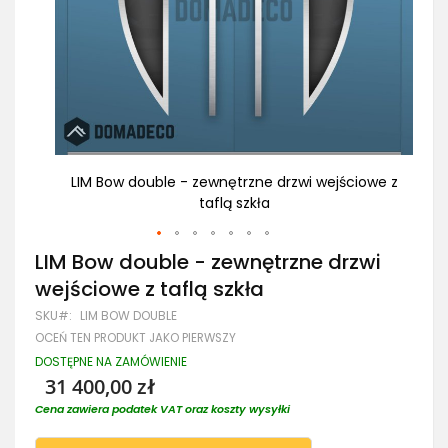
iowe z
LIM Bow double - zewnętrzne drzwi wejściowe z
LI
taflą szkła
Przejdź
LIM Bow double - zewnętrzne drzwi
na
wejściowe z taflą szkła
początek
galerii
SKU
LIM BOW DOUBLE
OCEŃ TEN PRODUKT JAKO PIERWSZY
DOSTĘPNE NA ZAMÓWIENIE
31 400,00 zł
Cena zawiera podatek VAT oraz koszty wysyłki