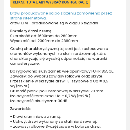
KLIKNIJ TUTAJ, ABY WYBRAĆ KONFIGURACJĘ
Drzwi produkowane są po złożeniu zamówienia przez
stronę internetową.
drzwi
LIM
- produkowane są w ciągu 6 tygodni
Rozmiary drzwi z ramą
Szerokość od: 1600mm do 2600mm
Wysokość od: 2000mm do 2860mm
Cechą charakterystyczną tej serii jest zastosowanie
elementów wykonanych ze stali nierdzewnej, które
charakteryzują się wysoką odpornością na warunki
atmosferyczne.
Do ryglowania służy zamek wielopunktowy FUHR 855GL.
Zawiasy: do wyboru zawiasy rolkowe oraz ukryte.
Przeszklenie w skrzydle drzwi: 3-szybowe o Ug = 0,5
W/(m2*K).
Grubość pianki poliuretanowej w skrzydle: 70 mm.
Izolacyjność termiczna: Ud = 0,7 W/(m2*K)
Izolacyjność akustyczna: 30dB
Zawartość:
- Drzwi aluminiowe z ramą;
- Uchwyt drzwi wykonany ze stali nierdzewnej;
- zawiasy rolkowe 3-częściowe w kolorze drzwi;