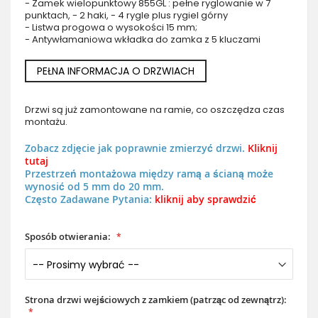
- Zamek wielopunktowy 855GL : pełne ryglowanie w 7
punktach, - 2 haki, - 4 rygle plus rygiel górny
- Listwa progowa o wysokości 15 mm;
- Antywłamaniowa wkładka do zamka z 5 kluczami
PEŁNA INFORMACJA O DRZWIACH
Drzwi są już zamontowane na ramie, co oszczędza czas
montażu.
Zobacz zdjęcie jak poprawnie zmierzyć drzwi.
Kliknij
tutaj
Przestrzeń montażowa między ramą a ścianą może
wynosić od 5 mm do 20 mm.
Często Zadawane Pytania:
kliknij aby sprawdzić
Sposób otwierania:
Strona drzwi wejściowych z zamkiem (patrząc od zewnątrz):