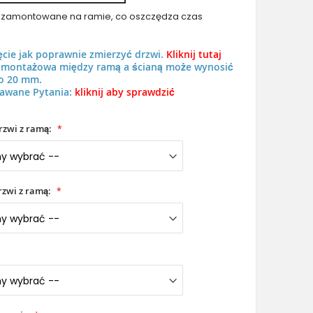
uż zamontowane na ramie, co oszczędza czas
ęcie jak poprawnie zmierzyć drzwi.
Kliknij tutaj
ń montażowa między ramą a ścianą może wynosić
o 20 mm.
awane Pytania:
kliknij aby sprawdzić
LIM C11 - nowoczesne aluminiowe drzwi wejściowe
rzwi z ramą:
zwi z ramą: