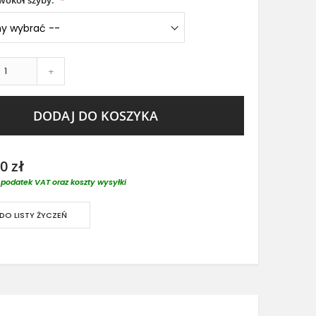
wokół szyby:
+
DODAJ DO KOSZYKA
0 zł
podatek VAT oraz koszty wysyłki
DO LISTY ŻYCZEŃ