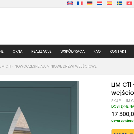
NE
OKNA
REALIZACJE
WSPÓŁPRACA
FAQ
KONTAKT
LIM C11 - NOWOCZESNE ALUMINIOWE DRZWI WEJŚCIOWE
LIM C11
wejści
SKU
LIM C
DOSTĘPNE N
17 300,0
Cena zawiera 