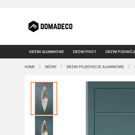
Przejdź
do
treści
DRZWI ALUMINIOWE
DRZWI PIVOT
DRZWI PODWÓJ
HOME
DRZWI
DRZWI POJEDYŃCZE ALUMINIOWE
Przejdź
na
koniec
galerii