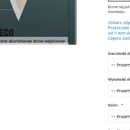
Drzwi są j
montażu.
Zobacz zdj
Przestrze
od 5 mm d
Często Zad
esne aluminiowe drzwi wejściowe
Szerokość d
Wysokość dr
Kolor: