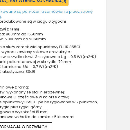
TUTAJ, ABY WYBRAĆ KONFIGURACJĘ
Drzwi z prawym naświetlem
Drzwi z górnym i lewym naświetlem
ukowane są po złożeniu zamówienia przez stronę
.
Drzwi z górnym i prawym naświetlem
produkowane są w ciągu 6 tygodni
Drzwi z lewym i prawym naświetlem
zwi z ramą
Drzwi z lewym, prawym i górnym naświetlem
 od: 900mm do 1550mm
od: 2000mm do 2860mm
Drzwi podwójne aluminiowe
nia służy zamek wielopunktowy FUHR 855GL.
Drzwi podwójne z lewym i prawym naświetlem
 wyboru zawiasy rolkowe oraz ukryte.
Drzwi podwójne z górnym naświetlem
e w skrzydle drzwi: 3-szybowe o Ug = 0,5 W/(m2*K).
nki poliuretanowej w skrzydle: 70 mm.
Drzwi podwójne z lewym, prawym i górnym naświetlem
ć termiczna: Ud = 0,7 W/(m2*K)
Akcesoria do drzwi
ć akustyczna: 30dB
Drzwi balkonowe / tarasowe
Drzwi garażowe
miniowe z ramą;
zwi wykonany ze stali nierdzewnej;
Drzwi Aluminiowe Pivot
olkowe 3-częściowe w kolorze drzwi;
Szklane drzwi pivot
lopunktowy 855GL : pełne ryglowanie w 7 punktach,
4 rygle plus rygiel górny
Szklane aluminiowe drzwi wejściowe
rogowa o wysokości 15 mm;
Okna aluminiowe
aniowa wkładka do zamka z 5 kluczami
NFORMACJA O DRZWIACH