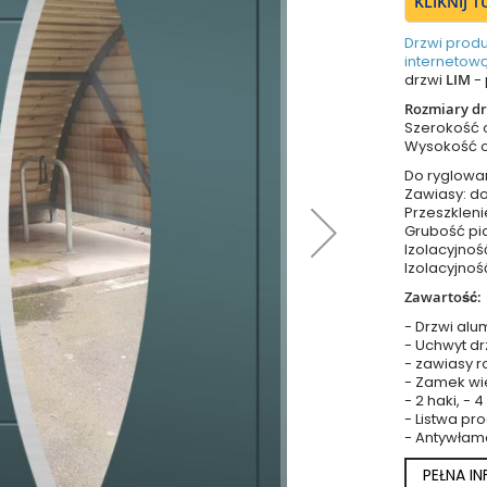
KLIKNIJ 
Drzwi prod
internetową
drzwi
LIM
- 
Rozmiary dr
Szerokość
Wysokość 
Do ryglowa
Zawiasy: do
Przeszkleni
Grubość pia
Izolacyjnoś
Izolacyjnoś
Zawartość:
- Drzwi alu
- Uchwyt dr
- zawiasy r
- Zamek wie
- 2 haki, - 
- Listwa p
- Antywłam
PEŁNA I