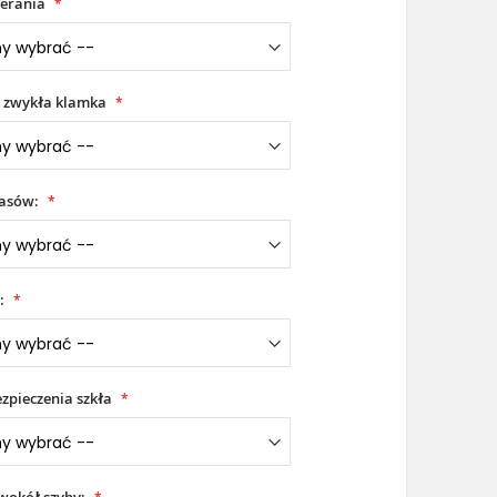
erania
 zwykła klamka
iasów:
:
zpieczenia szkła