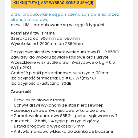
KLIKNIJ TUTAJ, ABY WYBRAĆ KONFIGURACJĘ
Drzwi produkowane są po złożeniu zamówienia przez
stronę internetową.
drzwi
LIM
- produkowane są w ciągu 6 tygodni
Rozmiary drzwi z ramą
Szerokość od: 900mm do 1550mm
Wysokość od: 2000mm do 2860mm
Do ryglowania służy zamek wielopunktowy FUHR 855GL.
Zawiasy: do wyboru zawiasy rolkowe oraz ukryte.
Przeszklenie w skrzydle drzwi: 3-szybowe o Ug = 0,5
W/(m2*K).
Grubość pianki poliuretanowej w skrzydle: 70 mm.
Izolacyjność termiczna: Ud = 0,7 W/(m2*K)
Izolacyjność akustyczna: 30dB
Zawartość:
- Drzwi aluminiowe z ramą;
- Uchwyt drzwi wykonany ze stali nierdzewnej;
- zawiasy rolkowe 3-częściowe w kolorze drzwi;
- Zamek wielopunktowy 855GL : pełne ryglowanie w 7
punktach, - 2 haki, - 4 rygle plus rygiel górny
- Listwa progowa o wysokości 15 mm;
- Antywłamaniowa wkładka do zamka z 5 kluczami