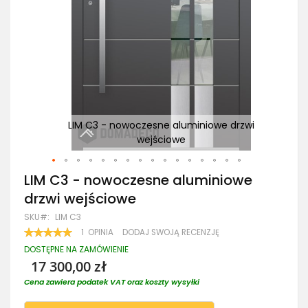
wi
LIM C3 - nowoczesne aluminiowe drzwi
wejściowe
Przejdź
LIM C3 - nowoczesne aluminiowe
na
drzwi wejściowe
początek
galerii
SKU
LIM C3
OCENA:
1
OPINIA
DODAJ SWOJĄ RECENZJĘ
100
100
% OF
DOSTĘPNE NA ZAMÓWIENIE
17 300,00 zł
Cena zawiera podatek VAT oraz koszty wysyłki