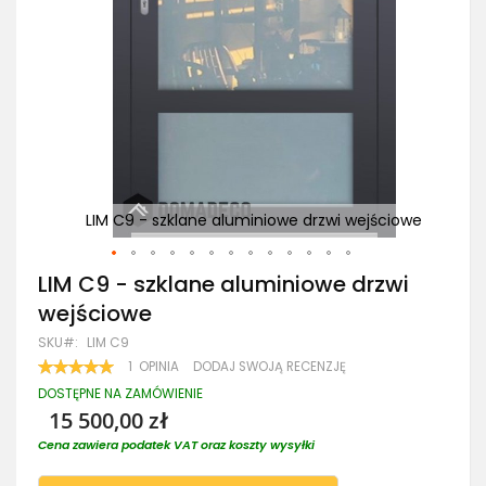
ciowe
LIM C9 - szklane aluminiowe drzwi wejściowe
L
Przejdź
LIM C9 - szklane aluminiowe drzwi
na
wejściowe
początek
galerii
SKU
LIM C9
OCENA:
1
OPINIA
DODAJ SWOJĄ RECENZJĘ
100
100
% OF
DOSTĘPNE NA ZAMÓWIENIE
15 500,00 zł
Cena zawiera podatek VAT oraz koszty wysyłki