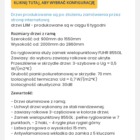
KLIKNIJ TUTAJ, ABY WYBRAĆ KONFIGURACJĘ
Drzwi produkowane są po złożeniu zamówienia przez
stronę internetową.
drzwi
LIM
- produkowane są w ciągu 6 tygodni
Rozmiary drzwi z ramą
Szerokość od: 900mm do 1550mm
Wysokość od: 2000mm do 2860mm
Do ryglowania służy zamek wielopunktowy FUHR 855GL.
Zawiasy: do wyboru zawiasy rolkowe oraz ukryte.
Przeszklenie w skrzydle drzwi: 3-szybowe o Ug = 0,5
W/(m2*K).
Grubość pianki poliuretanowej w skrzydle: 70 mm.
Izolacyjność termiczna: Ud = 0,7 W/(m2*K)
Izolacyjność akustyczna: 30dB
Zawartość:
- Drzwi aluminiowe z ramą;
- Uchwyt drzwi wykonany ze stali nierdzewnej;
- zawiasy rolkowe 3-częściowe w kolorze drzwi;
- Zamek wielopunktowy 855GL : pełne ryglowanie w 7
punktach, - 2 haki, - 4 rygle plus rygiel górny
- Listwa progowa o wysokości 15 mm;
- Antywłamaniowa wkładka do zamka z 5 kluczami