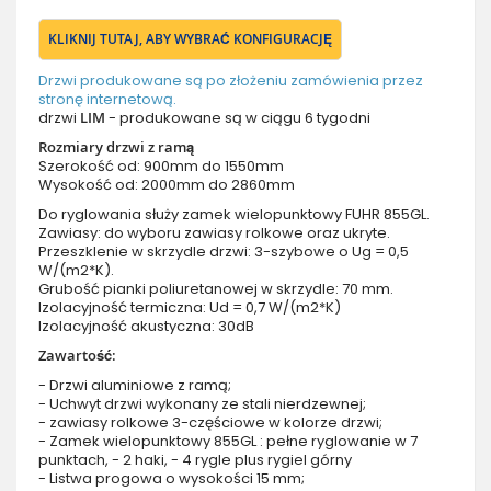
KLIKNIJ TUTAJ, ABY WYBRAĆ KONFIGURACJĘ
Drzwi produkowane są po złożeniu zamówienia przez
stronę internetową.
drzwi
LIM
- produkowane są w ciągu 6 tygodni
Rozmiary drzwi z ramą
Szerokość od: 900mm do 1550mm
Wysokość od: 2000mm do 2860mm
Do ryglowania służy zamek wielopunktowy FUHR 855GL.
Zawiasy: do wyboru zawiasy rolkowe oraz ukryte.
Przeszklenie w skrzydle drzwi: 3-szybowe o Ug = 0,5
W/(m2*K).
Grubość pianki poliuretanowej w skrzydle: 70 mm.
Izolacyjność termiczna: Ud = 0,7 W/(m2*K)
Izolacyjność akustyczna: 30dB
Zawartość:
- Drzwi aluminiowe z ramą;
- Uchwyt drzwi wykonany ze stali nierdzewnej;
- zawiasy rolkowe 3-częściowe w kolorze drzwi;
- Zamek wielopunktowy 855GL : pełne ryglowanie w 7
punktach, - 2 haki, - 4 rygle plus rygiel górny
- Listwa progowa o wysokości 15 mm;