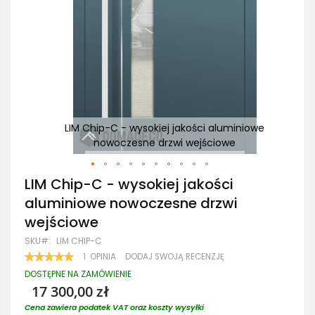
owe
LIM Chip-C - wysokiej jakości aluminiowe
nowoczesne drzwi wejściowe
Przejdź
LIM Chip-C - wysokiej jakości
na
aluminiowe nowoczesne drzwi
początek
galerii
wejściowe
SKU
LIM CHIP-C
OCENA:
1
OPINIA
DODAJ SWOJĄ RECENZJĘ
100
100
% OF
DOSTĘPNE NA ZAMÓWIENIE
17 300,00 zł
Cena zawiera podatek VAT oraz koszty wysyłki