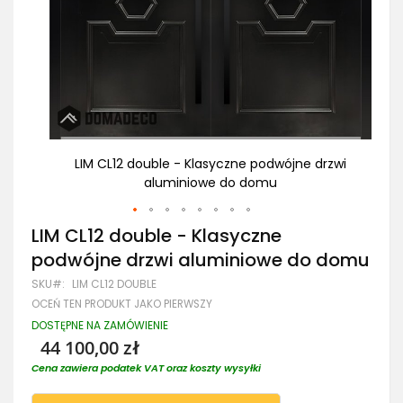
rzwi
LIM CL12 double - Klasyczne podwójne drzwi
aluminiowe do domu
Przejdź
LIM CL12 double - Klasyczne
na
podwójne drzwi aluminiowe do domu
początek
galerii
SKU
LIM CL12 DOUBLE
OCEŃ TEN PRODUKT JAKO PIERWSZY
DOSTĘPNE NA ZAMÓWIENIE
44 100,00 zł
Cena zawiera podatek VAT oraz koszty wysyłki