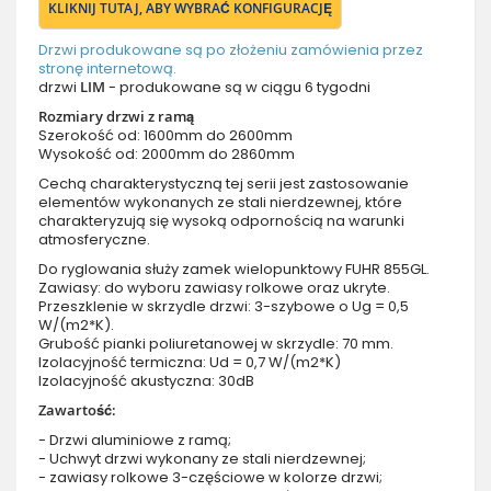
KLIKNIJ TUTAJ, ABY WYBRAĆ KONFIGURACJĘ
Drzwi produkowane są po złożeniu zamówienia przez
stronę internetową.
drzwi
LIM
- produkowane są w ciągu 6 tygodni
Rozmiary drzwi z ramą
Szerokość od: 1600mm do 2600mm
Wysokość od: 2000mm do 2860mm
Cechą charakterystyczną tej serii jest zastosowanie
elementów wykonanych ze stali nierdzewnej, które
charakteryzują się wysoką odpornością na warunki
atmosferyczne.
Do ryglowania służy zamek wielopunktowy FUHR 855GL.
Zawiasy: do wyboru zawiasy rolkowe oraz ukryte.
Przeszklenie w skrzydle drzwi: 3-szybowe o Ug = 0,5
W/(m2*K).
Grubość pianki poliuretanowej w skrzydle: 70 mm.
Izolacyjność termiczna: Ud = 0,7 W/(m2*K)
Izolacyjność akustyczna: 30dB
Zawartość:
- Drzwi aluminiowe z ramą;
- Uchwyt drzwi wykonany ze stali nierdzewnej;
- zawiasy rolkowe 3-częściowe w kolorze drzwi;