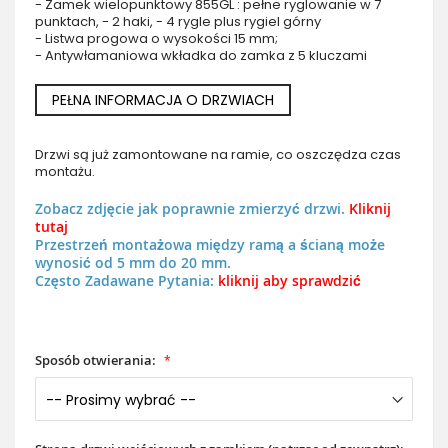
- Zamek wielopunktowy 855GL : pełne ryglowanie w 7
punktach, - 2 haki, - 4 rygle plus rygiel górny
- Listwa progowa o wysokości 15 mm;
- Antywłamaniowa wkładka do zamka z 5 kluczami
PEŁNA INFORMACJA O DRZWIACH
Drzwi są już zamontowane na ramie, co oszczędza czas
montażu.
Zobacz zdjęcie jak poprawnie zmierzyć drzwi.
Kliknij
tutaj
Przestrzeń montażowa między ramą a ścianą może
wynosić od 5 mm do 20 mm.
Często Zadawane Pytania:
kliknij aby sprawdzić
Sposób otwierania: