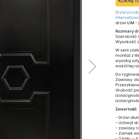
KLIKNIJ 
Drzwi prod
internetową
drzwi
LIM
- 
Rozmiary dr
Szerokość
Wysokość 
W serii za
montaż z li
wysoką szt
wokół tej 
Do ryglowa
Zawiasy: do
Przeszkleni
Grubość pia
Izolacyjnoś
Izolacyjnoś
Zawartość:
- Drzwi alu
- Uchwyt dr
- zawiasy r
- Zamek wie
- 2 haki, - 