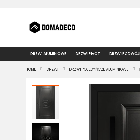
Przejdź
do
treści
DRZWI ALUMINIOWE
DRZWI PIVOT
DRZWI PODWÓJ
HOME
DRZWI
DRZWI POJEDYŃCZE ALUMINIOWE
Przejdź
na
koniec
galerii