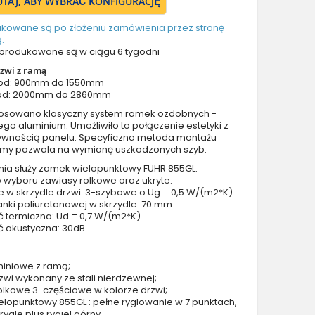
TUTAJ, ABY WYBRAĆ KONFIGURACJĘ
Drzwi z prawym naświetlem
Drzwi z górnym i lewym naświetlem
ukowane są po złożeniu zamówienia przez stronę
.
Drzwi z górnym i prawym naświetlem
produkowane są w ciągu 6 tygodni
Drzwi z lewym i prawym naświetlem
zwi z ramą
Drzwi z lewym, prawym i górnym naświetlem
 od: 900mm do 1550mm
od: 2000mm do 2860mm
Drzwi podwójne aluminiowe
stosowano klasyczny system ramek ozdobnych -
Drzwi podwójne z lewym i prawym naświetlem
tego aluminium. Umożliwiło to połączenie estetyki z
Drzwi podwójne z górnym naświetlem
ywnością panelu. Specyficzna metoda montażu
ramy pozwala na wymianę uszkodzonych szyb.
Drzwi podwójne z lewym, prawym i górnym naświetlem
nia służy zamek wielopunktowy FUHR 855GL.
Akcesoria do drzwi
 wyboru zawiasy rolkowe oraz ukryte.
Drzwi balkonowe / tarasowe
e w skrzydle drzwi: 3-szybowe o Ug = 0,5 W/(m2*K).
nki poliuretanowej w skrzydle: 70 mm.
Drzwi garażowe
ć termiczna: Ud = 0,7 W/(m2*K)
Drzwi Aluminiowe Pivot
ć akustyczna: 30dB
Szklane drzwi pivot
Szklane aluminiowe drzwi wejściowe
miniowe z ramą;
zwi wykonany ze stali nierdzewnej;
Okna aluminiowe
olkowe 3-częściowe w kolorze drzwi;
lopunktowy 855GL : pełne ryglowanie w 7 punktach,
4 rygle plus rygiel górny