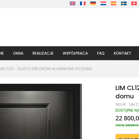
NE
OKNA
REALIZACJE
WSPÓŁPRACA
FAQ
KONTAKT
LIM CL12 - KLASYCZNE DRZWI ALUMINIOWE DO DOMU
LIM CL1
domu
SKU
LIM C
DOSTĘPNE N
22 800,0
Cena zawiera 