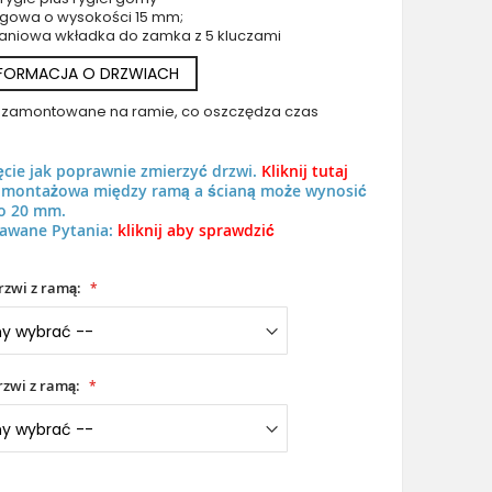
rogowa o wysokości 15 mm;
aniowa wkładka do zamka z 5 kluczami
NFORMACJA O DRZWIACH
uż zamontowane na ramie, co oszczędza czas
Black classic design aluminum door for home
ęcie jak poprawnie zmierzyć drzwi.
Kliknij tutaj
ń montażowa między ramą a ścianą może wynosić
o 20 mm.
awane Pytania:
kliknij aby sprawdzić
rzwi z ramą:
zwi z ramą: