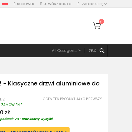
SCHOWEK
UTWÓRZ KONTO
ZALOGUJ SIĘ
Mój koszyk
0
SZUKAJ
All Categories
ALL CATEGORIES
Drzwi
Drzwi pojedyńcze aluminiowe
2 - Klasyczne drzwi aluminiowe do
Drzwi podwójne, z panelami, naświetlem
Drzwi z lewym panelem
OCEŃ TEN PRODUKT JAKO PIERWSZY
L12
Drzwi z prawym panelem
A ZAMÓWIENIE
Drzwi z dwoma panelami
0 zł
Drzwi z górnym naświetlem
podatek VAT oraz koszty wysyłki
Drzwi z lewym naświetlem