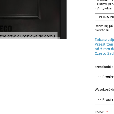
- Listwa p
- Antywłam
PEŁNA I
Drzwi są j
montażu.
yczne drzwi aluminiowe do domu
Zobacz zdj
Przestrze
od 5 mm d
Często Zad
Szerokość d
Wysokość dr
Kolor: