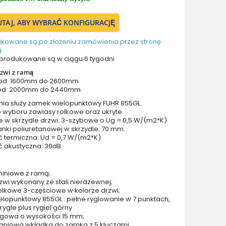
Drzwi z prawym naświetlem
Drzwi z górnym i lewym naświetlem
TUTAJ, ABY WYBRAĆ KONFIGURACJĘ
Drzwi z górnym i prawym naświetlem
ukowane są po złożeniu zamówienia przez stronę
Drzwi z lewym i prawym naświetlem
.
Drzwi z lewym, prawym i górnym naświetlem
produkowane są w ciągu 6 tygodni
Drzwi podwójne aluminiowe
zwi z ramą
 od: 1600mm do 2600mm
Drzwi podwójne z lewym i prawym naświetlem
od: 2000mm do 2440mm
Drzwi podwójne z górnym naświetlem
nia służy zamek wielopunktowy FUHR 855GL.
Drzwi podwójne z lewym, prawym i górnym naświetlem
 wyboru zawiasy rolkowe oraz ukryte.
e w skrzydle drzwi: 3-szybowe o Ug = 0,5 W/(m2*K).
Akcesoria do drzwi
nki poliuretanowej w skrzydle: 70 mm.
Drzwi balkonowe / tarasowe
ć termiczna: Ud = 0,7 W/(m2*K)
ć akustyczna: 30dB
Drzwi garażowe
Drzwi Aluminiowe Pivot
miniowe z ramą;
Szklane drzwi pivot
zwi wykonany ze stali nierdzewnej;
Szklane aluminiowe drzwi wejściowe
olkowe 3-częściowe w kolorze drzwi;
lopunktowy 855GL : pełne ryglowanie w 7 punktach,
Okna aluminiowe
4 rygle plus rygiel górny
rogowa o wysokości 15 mm;
aniowa wkładka do zamka z 5 kluczami