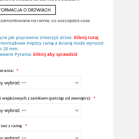
NFORMACJA O DRZWIACH
uż zamontowane na ramie, co oszczędza czas
ęcie jak poprawnie zmierzyć drzwi.
Kliknij tutaj
LIM Cristallo double - aluminiowe podwójne drzwi pokryte spie
ń montażowa między ramą a ścianą może wynosić
o 20 mm.
Cristallo
awane Pytania:
kliknij aby sprawdzić
erania:
i wejściowych z zamkiem (patrząc od zewnątrz):
zwi z ramą: