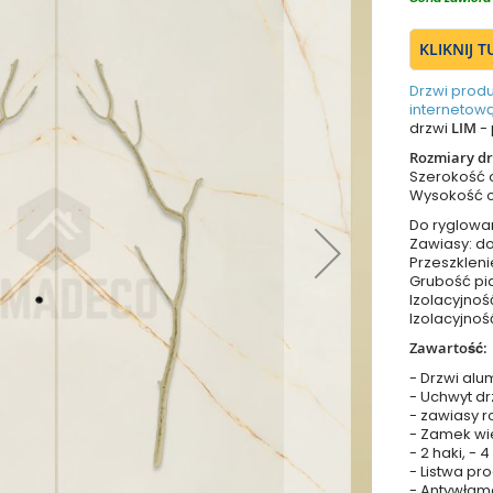
KLIKNIJ 
Drzwi prod
internetową
drzwi
LIM
- 
Rozmiary dr
Szerokość
Wysokość 
Do ryglowa
Zawiasy: do
Przeszkleni
Grubość pia
Izolacyjnoś
Izolacyjnoś
Zawartość:
- Drzwi alu
- Uchwyt dr
- zawiasy r
- Zamek wie
- 2 haki, - 
- Listwa p
- Antywłam