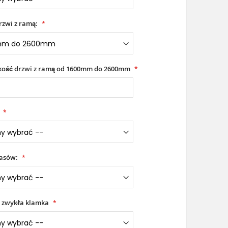
rzwi z ramą:
okość drzwi z ramą od 1600mm do 2600mm
iasów:
 zwykła klamka