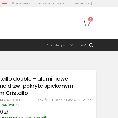
SCHOWEK
UTWÓRZ KONTO
ZALOGUJ SIĘ
Mój koszyk
0
SZUKAJ
All Categories
ALL CATEGORIES
Drzwi
Drzwi pojedyńcze aluminiowe
stallo double - aluminiowe
Drzwi podwójne, z panelami, naświetlem
ne drzwi pokryte spiekanym
Drzwi z lewym panelem
 Cristallo
Drzwi z prawym panelem
Drzwi z dwoma panelami
OCEŃ TEN PRODUKT JAKO PIERWSZY
CRISTALLO DOUBLE
A ZAMÓWIENIE
Drzwi z górnym naświetlem
0 zł
Drzwi z lewym naświetlem
podatek VAT oraz koszty wysyłki