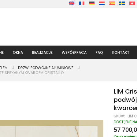
NE
OKNA
REALIZACJE
WSPÓŁPRACA
FAQ
KONTAKT
TLEM
DRZWI PODWÓJNE ALUMINIOWE
YTE SPIEKANYM KWARCEM CRISTALLO
LIM Cri
podwój
kwarcem
SKU
LIM 
DOSTĘPNE N
57 700,0
Cena zawiera 