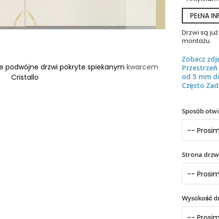
PEŁNA I
Drzwi są j
montażu.
Zobacz zdj
owe podwójne drzwi pokryte spiekanym kwarcem
Przestrze
od 5 mm d
Cristallo
Często Zad
Sposób otwi
Strona drzw
Wysokość dr