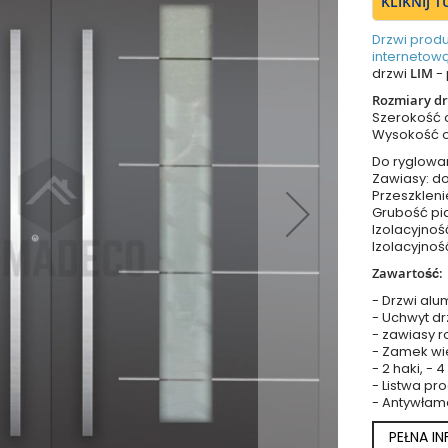
KLIKNIJ 
Drzwi prod
internetową
drzwi
LIM
- 
Rozmiary dr
Szerokość
Wysokość 
Do ryglowa
Zawiasy: do
Przeszkleni
Grubość pia
Izolacyjnoś
Izolacyjnoś
Zawartość:
- Drzwi alu
- Uchwyt dr
- zawiasy r
- Zamek wie
- 2 haki, - 
- Listwa p
- Antywłam
PEŁNA I