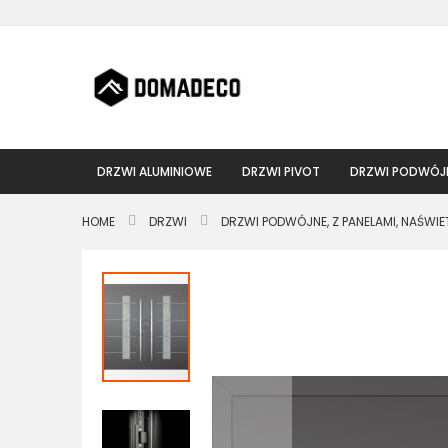
Przejdź
do
treści
DRZWI ALUMINIOWE
DRZWI PIVOT
DRZWI PODWÓJ
HOME
DRZWI
DRZWI PODWÓJNE, Z PANELAMI, NAŚWIE
Przejdź
na
koniec
galerii