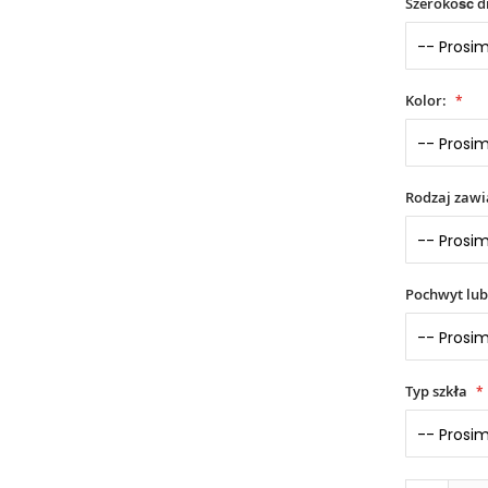
Szerokość d
Kolor:
Rodzaj zaw
Pochwyt lub
Typ szkła