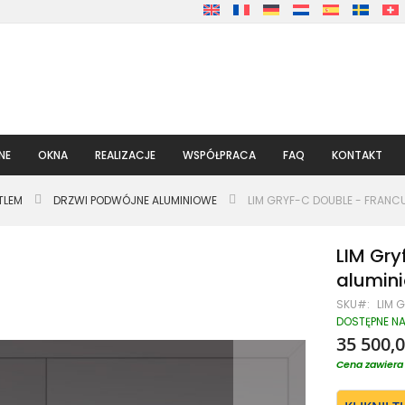
NE
OKNA
REALIZACJE
WSPÓŁPRACA
FAQ
KONTAKT
TLEM
DRZWI PODWÓJNE ALUMINIOWE
LIM GRYF-C DOUBLE - FRANC
LIM Gry
alumin
SKU
LIM 
DOSTĘPNE N
35 500,0
Cena zawiera 