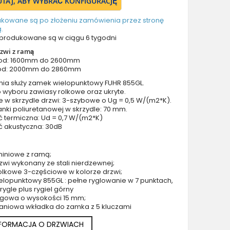
TUTAJ, ABY WYBRAĆ KONFIGURACJĘ
Drzwi z prawym naświetlem
Drzwi z górnym i lewym naświetlem
ukowane są po złożeniu zamówienia przez stronę
.
Drzwi z górnym i prawym naświetlem
produkowane są w ciągu 6 tygodni
Drzwi z lewym i prawym naświetlem
zwi z ramą
Drzwi z lewym, prawym i górnym naświetlem
 od: 1600mm do 2600mm
od: 2000mm do 2860mm
Drzwi podwójne aluminiowe
nia służy zamek wielopunktowy FUHR 855GL.
Drzwi podwójne z lewym i prawym naświetlem
 wyboru zawiasy rolkowe oraz ukryte.
Drzwi podwójne z górnym naświetlem
e w skrzydle drzwi: 3-szybowe o Ug = 0,5 W/(m2*K).
nki poliuretanowej w skrzydle: 70 mm.
Drzwi podwójne z lewym, prawym i górnym naświetlem
ć termiczna: Ud = 0,7 W/(m2*K)
Akcesoria do drzwi
ć akustyczna: 30dB
Drzwi balkonowe / tarasowe
Drzwi garażowe
miniowe z ramą;
zwi wykonany ze stali nierdzewnej;
Drzwi Aluminiowe Pivot
olkowe 3-częściowe w kolorze drzwi;
Szklane drzwi pivot
lopunktowy 855GL : pełne ryglowanie w 7 punktach,
4 rygle plus rygiel górny
Szklane aluminiowe drzwi wejściowe
rogowa o wysokości 15 mm;
Okna aluminiowe
aniowa wkładka do zamka z 5 kluczami
NFORMACJA O DRZWIACH