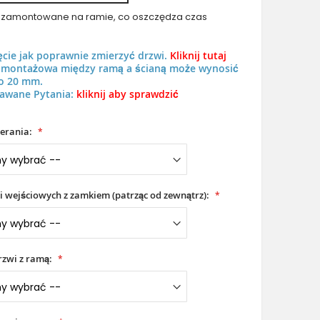
uż zamontowane na ramie, co oszczędza czas
ęcie jak poprawnie zmierzyć drzwi.
Kliknij tutaj
ń montażowa między ramą a ścianą może wynosić
o 20 mm.
awane Pytania:
kliknij aby sprawdzić
LIM Gryf-C double - francuskie aluminiowe drzwi wejśc
erania:
i wejściowych z zamkiem (patrząc od zewnątrz):
zwi z ramą: