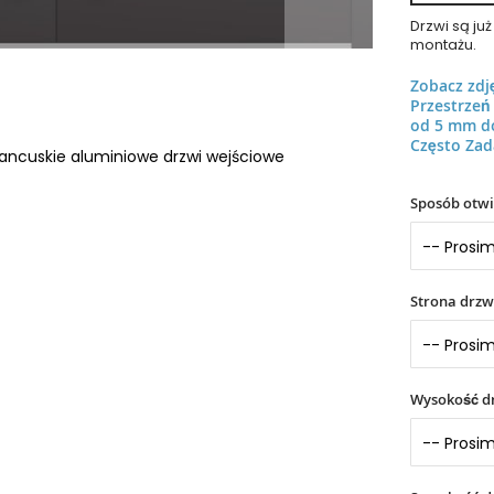
Drzwi są j
montażu.
Zobacz zdj
Przestrze
od 5 mm d
Często Zad
rancuskie aluminiowe drzwi wejściowe
Sposób otwi
Strona drzw
Wysokość dr