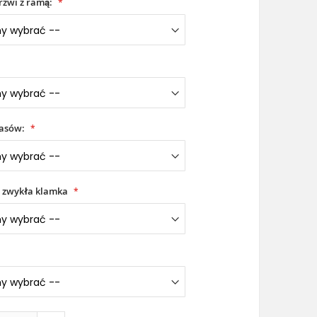
rzwi z ramą:
iasów:
 zwykła klamka