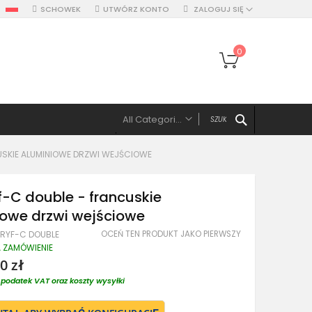
SCHOWEK
UTWÓRZ KONTO
ZALOGUJ SIĘ
Mój koszyk
0
SZUKAJ
All Categories
ALL CATEGORIES
USKIE ALUMINIOWE DRZWI WEJŚCIOWE
Drzwi
Drzwi pojedyńcze aluminiowe
f-C double - francuskie
Drzwi podwójne, z panelami, naświetlem
iowe drzwi wejściowe
Drzwi z lewym panelem
OCEŃ TEN PRODUKT JAKO PIERWSZY
GRYF-C DOUBLE
Drzwi z prawym panelem
A ZAMÓWIENIE
Drzwi z dwoma panelami
0 zł
Drzwi z górnym naświetlem
podatek VAT oraz koszty wysyłki
Drzwi z lewym naświetlem